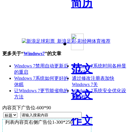
简历
更多关于“
Windows7
”的文章
范文
Windows 7禁用自动更新后
Windows 7系统时间各种显
的重启
示方法
Windows 7系统如何更好的
通过修改注册表加快
休眠
Windows 7关
让Windows 7更节能省电的
Windows 7系统安全优化设
论文
方法
置教程
内容页下广告位-600*90
作文
列表内容页右侧广告位1-300*250