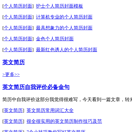
[
个人简历封面
]
护士个人简历封面模板
[
个人简历封面
]
计算机专业的个人简历封面
[
个人简历封面
]
最具想象力的个人简历封面
[
个人简历封面
]
金色个人简历封面
[
个人简历封面
]
最新红色诱人的个人简历封面
英文简历
>更多>>
英文简历自我评价必备金句
简历中自我评价这部分我觉得很难写，今天看到一篇文章，转来和童鞋们一起分
[
英文简历
]
英文简历常用词汇大全
[
英文简历
]
很全很实用的英文简历制作技巧及范