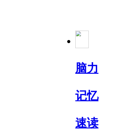
脑力
记忆
速读