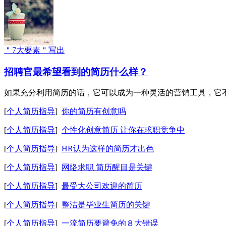
＂7大要素＂写出
招聘官最希望看到的简历什么样？
如果充分利用简历的话，它可以成为一种灵活的营销工具，它不
[
个人简历指导
]
你的简历有创意吗
[
个人简历指导
]
个性化创意简历 让你在求职竞争中
[
个人简历指导
]
HR认为这样的简历才出色
[
个人简历指导
]
网络求职 简历醒目是关键
[
个人简历指导
]
最受大公司欢迎的简历
[
个人简历指导
]
整洁是毕业生简历的关键
[
个人简历指导
]
一流简历要避免的８大错误