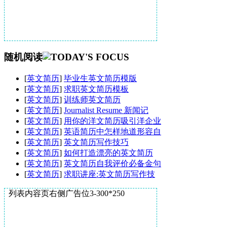
随机阅读
[
英文简历
]
毕业生英文简历模版
[
英文简历
]
求职英文简历模板
[
英文简历
]
训练师英文简历
[
英文简历
]
Journalist Resume 新闻记
[
英文简历
]
用你的洋文简历吸引洋企业
[
英文简历
]
英语简历中怎样地道形容自
[
英文简历
]
英文简历写作技巧
[
英文简历
]
如何打造漂亮的英文简历
[
英文简历
]
英文简历自我评价必备金句
[
英文简历
]
求职讲座:英文简历写作技
列表内容页右侧广告位3-300*250