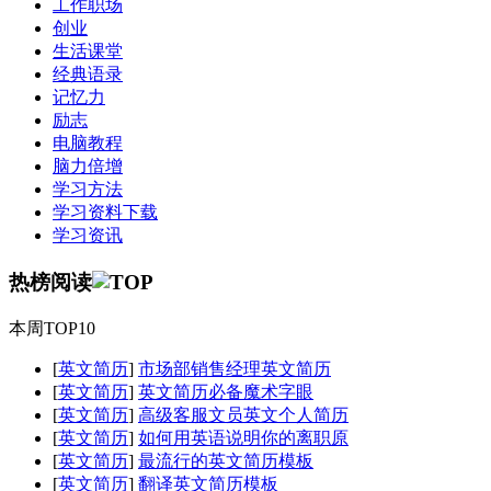
工作职场
创业
生活课堂
经典语录
记忆力
励志
电脑教程
脑力倍增
学习方法
学习资料下载
学习资讯
热榜阅读
本周TOP10
[
英文简历
]
市场部销售经理英文简历
[
英文简历
]
英文简历必备魔术字眼
[
英文简历
]
高级客服文员英文个人简历
[
英文简历
]
如何用英语说明你的离职原
[
英文简历
]
最流行的英文简历模板
[
英文简历
]
翻译英文简历模板