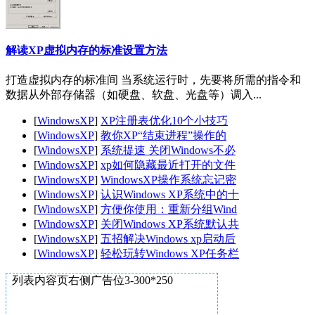
解读XP虚拟内存的标准设置方法
打造虚拟内存的标准间 当系统运行时，先要将所需的指令和
数据从外部存储器（如硬盘、软盘、光盘等）调入...
[
WindowsXP
]
XP注册表优化10个小技巧
[
WindowsXP
]
教你XP“结束进程”操作的
[
WindowsXP
]
系统提速 关闭Windows不必
[
WindowsXP
]
xp如何隐藏最近打开的文件
[
WindowsXP
]
WindowsXP操作系统忘记密
[
WindowsXP
]
认识Windows XP系统中的十
[
WindowsXP
]
方便你使用：重新分组Wind
[
WindowsXP
]
关闭Windows XP系统默认共
[
WindowsXP
]
五招解决Windows xp启动后
[
WindowsXP
]
轻松玩转Windows XP任务栏
列表内容页右侧广告位3-300*250