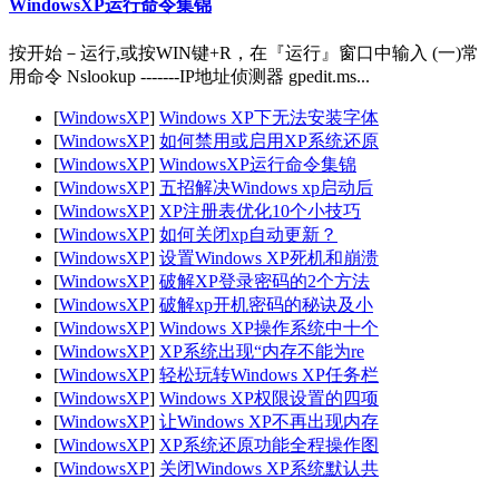
WindowsXP运行命令集锦
按开始－运行,或按WIN键+R，在『运行』窗口中输入 (一)常
用命令 Nslookup -------IP地址侦测器 gpedit.ms...
[
WindowsXP
]
Windows XP下无法安装字体
[
WindowsXP
]
如何禁用或启用XP系统还原
[
WindowsXP
]
WindowsXP运行命令集锦
[
WindowsXP
]
五招解决Windows xp启动后
[
WindowsXP
]
XP注册表优化10个小技巧
[
WindowsXP
]
如何关闭xp自动更新？
[
WindowsXP
]
设置Windows XP死机和崩溃
[
WindowsXP
]
破解XP登录密码的2个方法
[
WindowsXP
]
破解xp开机密码的秘诀及小
[
WindowsXP
]
Windows XP操作系统中十个
[
WindowsXP
]
XP系统出现“内存不能为re
[
WindowsXP
]
轻松玩转Windows XP任务栏
[
WindowsXP
]
Windows XP权限设置的四项
[
WindowsXP
]
让Windows XP不再出现内存
[
WindowsXP
]
XP系统还原功能全程操作图
[
WindowsXP
]
关闭Windows XP系统默认共