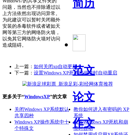
简历
Windows7的共享文件夹的
问题，当然也不排除通过以
上方法依然出现访问异常。
为此建议可以暂时关闭额外
安装的杀毒软件或者诸如天
网等第三方的网络防火墙，
以免其它网络防火墙对访问
造成阻碍。
上一篇：
如何关闭xp自动更新？
范文
下一篇：
设置Windows XP死机和崩溃时自动重启
论文
更多关于“
WindowsXP
”的文章
关闭Windows XP系统默认
教你如何进入有密码的 XP
共享四种
系统
作文
Windows XP操作系统中十
设置Windows XP死机和崩
个特殊文
溃时自动
如何禁用或启用XP系统还