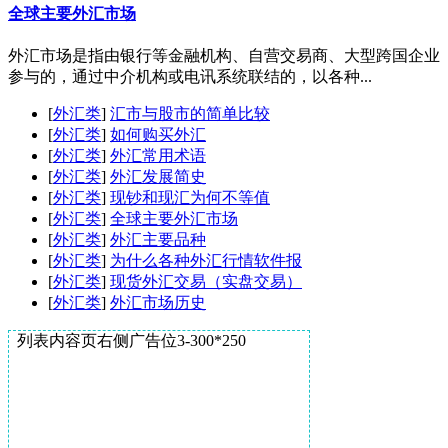
全球主要外汇市场
外汇市场是指由银行等金融机构、自营交易商、大型跨国企业
参与的，通过中介机构或电讯系统联结的，以各种...
[
外汇类
]
汇市与股市的简单比较
[
外汇类
]
如何购买外汇
[
外汇类
]
外汇常用术语
[
外汇类
]
外汇发展简史
[
外汇类
]
现钞和现汇为何不等值
[
外汇类
]
全球主要外汇市场
[
外汇类
]
外汇主要品种
[
外汇类
]
为什么各种外汇行情软件报
[
外汇类
]
现货外汇交易（实盘交易）
[
外汇类
]
外汇市场历史
列表内容页右侧广告位3-300*250