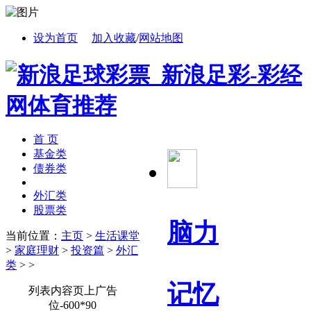
设为首页
加入收藏
/
网站地图
首 页
基金类
债券类
外汇类
股票类
脑力
当前位置：
主页
>
生活课堂
>
家庭理财
>
投资篇
>
外汇
类
> >
记忆
列表内容页上广告
位-600*90