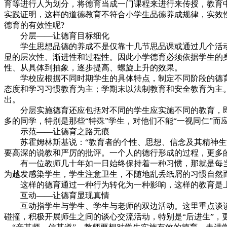
育等进行人为划分，将德育当成一门课程来进行来传授，教育
实践证明，这样的道德教育不符合小学生品德养成规律，实效
德育的有效性呢?
分层——让德育目标细化
学生思想品德的养成不是仅靠十几节思品课或通过几个活动
显的层次性、渐进性和过程性。因此小学德育必须依据学生的
性、从具体到抽象，逐步提高、螺旋上升的效果。
学校应根据不同时期学生的具体特点，制定不同阶段的德育
态度和学习习惯教育为主；学期末以法制教育和安全教育为主
出。
分层实施德育还应包括对不同的学生应实施不同的教育，即
多的同学，特别是那些“特殊”学生，对他们不能“一视同仁”
示范——让德育之路无痕
苏霍姆林斯基说：“教育者的个性、思想、信念及其精神生活
要高深的说教和严厉的批评。一个人的德行形成的过程，更多的
有一位教师几十年如一日始终保持着一种习惯，那就是每当
为越发感染学生，学生注意卫生，不随地乱丢纸屑的习惯自然
这样的德育通过一种行为转化为一种影响，这样的教育是
互动——让德育显现真情
互动指学生与学生、学生与老师的双边活动。这里重点谈谈
碰撞，积极开展师生之间的谈心交流活动，特别是“后进生”，更