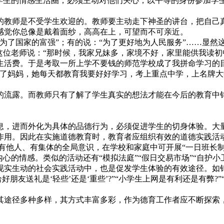
学生的情感生活圈，必须主动对他们关心，以平等的身份参加学
教师是不受学生欢迎的。教师要主动走下神圣的讲台，把自己
感觉你总像是戴着面纱，高高在上，可望而不可亲近。
了国家的富强”；有的说：“为了更好地为人民服务”……显然
这位老师说：“那时候，我家兄妹多，家境不好，家里能供我读
生活费。于是考取一所上学不要钱的师范学校成了我拼命学习的
了妈妈，她每天都教育我要好好学习，考上重点中学，上名牌大
流露。而教师只有了解了学生真实的想法才能在今后的教育中
，进而外化为具体的品德行为，必须促进学生的切身体验。大
作用。因此在实施道德教育时，教育者应组织有效的道德实践活
有他人、有集体的全局意识，在学校和家庭中可开展“一日班长制
心的情感。类似的活动还有“模拟法庭”“假日交易市场”“自护小
实生动的社会实践活动中，也是促发学生体验的有效途径。如
朋友送礼是‘轻些’还是‘重些’?”“小学生上网是有利还是有弊?
途径多种多样，其方式丰富多彩，作为德育工作者应不断探索