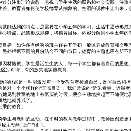
中过分注重理论说教，忽视与学生生活的联系和社会实践；注重
性差。教育者如何使学校德育从抽象的、空洞的说教中走出来，
就能达到的特点，是需要在小学五年的学习、生活中逐步形成
身心特点、品德形成规律，将德育目标、内容分解到小学五年的
目标，如许多有经验的班主任在开学初一般以养成教育和文明
。另外根据不同的月份结合不同的节日，德育的主题也应有所不
因材施教。学生是活生生的人，每一个学生都有着自己的思想
而应区别对待，有的放矢地实施教育。
的财富是一种能激发每一个受教育者检点自己，反省自己和控
是对一个个榜样的“耳濡目染”。我们常说的“近朱者赤，近墨者
她见到教室的地上有纸屑的时候，便会主动地捡起而不随便地
而然地就养成了。
上乘的教育。
学生与老师的互动。在平时的教育教学过程中，教师应创造更
应主动地“上门”谈心。