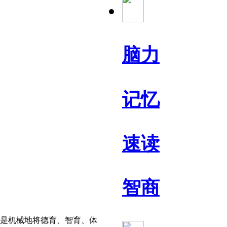
脑力
记忆
速读
智商
是机械地将德育、智育、体