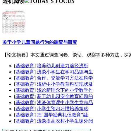
随机阅读
关于小学儿童问题行为的调查与研究
【论文摘要】本文通过调查问卷、谈话、观察等多种方法，探索
[
基础教育
]
培养幼儿创造力途径浅析
[
基础教育
]
浅谈小学生在学习品德与生
[
基础教育
]
合作、交流学习方法在科学
[
基础教育
]
浅析中小学教育科研现状及
[
基础教育
]
浅论新理念下的小学数学作
[
基础教育
]
基于幼儿园安全教育问题的
[
基础教育
]
浅谈体育课中小学生意志品
[
基础教育
]
小学生预习习惯培养策略
[
基础教育
]
把“国学经典礼仪教育”融
[
基础教育
]
浅谈提高农村小学生课外阅