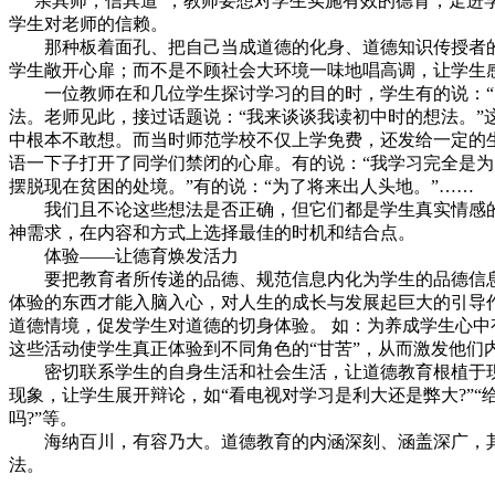
“亲其师，信其道”，教师要想对学生实施有效的德育，走进
学生对老师的信赖。
那种板着面孔、把自己当成道德的化身、道德知识传授者的
学生敞开心扉；而不是不顾社会大环境一味地唱高调，让学生
一位教师在和几位学生探讨学习的目的时，学生有的说：“为
法。老师见此，接过话题说：“我来谈谈我读初中时的想法。”
中根本不敢想。而当时师范学校不仅上学免费，还发给一定的
语一下子打开了同学们禁闭的心扉。有的说：“我学习完全是为
摆脱现在贫困的处境。”有的说：“为了将来出人头地。”……
我们且不论这些想法是否正确，但它们都是学生真实情感的
神需求，在内容和方式上选择最佳的时机和结合点。
体验——让德育焕发活力
要把教育者所传递的品德、规范信息内化为学生的品德信息
体验的东西才能入脑入心，对人生的成长与发展起巨大的引导
道德情境，促发学生对道德的切身体验。 如：为养成学生心中
这些活动使学生真正体验到不同角色的“甘苦”，从而激发他们内
密切联系学生的自身生活和社会生活，让道德教育根植于现
现象，让学生展开辩论，如“看电视对学习是利大还是弊大?”“给好
吗?”等。
海纳百川，有容乃大。道德教育的内涵深刻、涵盖深广，其
法。