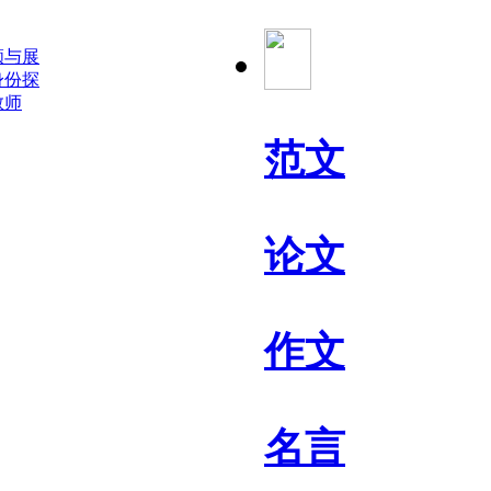
顾与展
身份探
教师
范文
论文
作文
名言