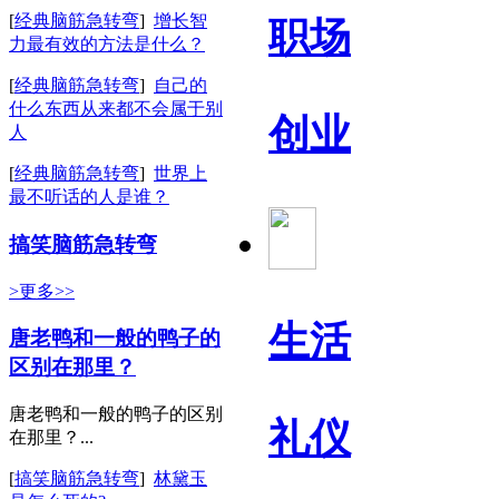
[
经典脑筋急转弯
]
增长智
职场
力最有效的方法是什么？
[
经典脑筋急转弯
]
自己的
什么东西从来都不会属于别
创业
人
[
经典脑筋急转弯
]
世界上
最不听话的人是谁？
搞笑脑筋急转弯
>更多>>
生活
唐老鸭和一般的鸭子的
区别在那里？
唐老鸭和一般的鸭子的区别
礼仪
在那里？...
[
搞笑脑筋急转弯
]
林黛玉