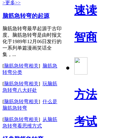
>更多>>
速读
脑筋急转弯的起源
脑筋急转弯最早起源于古印
智商
度。脑筋急转弯是由时报文
化于1989年12月06日发行的
一系列单篇漫画笑话全
集，...
[
脑筋急转弯相关
]
脑筋急
转弯分类
[
脑筋急转弯相关
]
玩脑筋
急转弯八大好处
方法
[
脑筋急转弯相关
]
什么是
脑筋急转弯
考试
[
脑筋急转弯相关
]
从脑筋
急转弯看思维方式