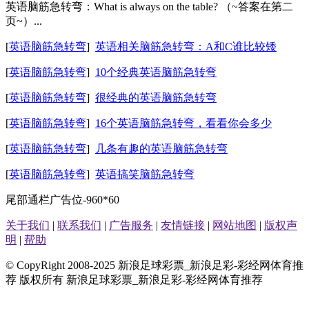
英语脑筋急转弯：What is always on the table? （~答案在第二
页~）...
[
英语脑筋急转弯
]
英语相关脑筋急转弯：A和C谁比较矮
[
英语脑筋急转弯
]
10个经典英语脑筋急转弯
[
英语脑筋急转弯
]
很经典的英语脑筋急转弯
[
英语脑筋急转弯
]
16个英语脑筋急转弯，看看你会多少
[
英语脑筋急转弯
]
几条有趣的英语脑筋急转弯
[
英语脑筋急转弯
]
英语搞笑脑筋急转弯
尾部通栏广告位-960*60
关于我们
|
联系我们
|
广告服务
|
友情链接
|
网站地图
|
版权声
明
|
帮助
© CopyRight 2008-2025 新浪足球彩票_新浪足彩-彩经网体育推
荐 版权所有 新浪足球彩票_新浪足彩-彩经网体育推荐