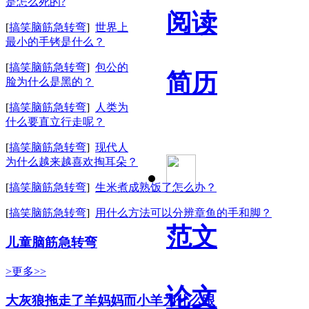
是怎么死的?
阅读
[
搞笑脑筋急转弯
]
世界上
最小的手铐是什么？
[
搞笑脑筋急转弯
]
包公的
简历
脸为什么是黑的？
[
搞笑脑筋急转弯
]
人类为
什么要直立行走呢？
[
搞笑脑筋急转弯
]
现代人
为什么越来越喜欢掏耳朵？
[
搞笑脑筋急转弯
]
生米煮成熟饭了怎么办？
[
搞笑脑筋急转弯
]
用什么方法可以分辨章鱼的手和脚？
范文
儿童脑筋急转弯
>更多>>
论文
大灰狼拖走了羊妈妈而小羊为什么跟