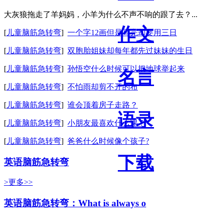
大灰狼拖走了羊妈妈，小羊为什么不声不响的跟了去？...
作文
[
儿童脑筋急转弯
]
一个字12画但是写完却要用三日
[
儿童脑筋急转弯
]
双胞胎姐妹却每年都先过妹妹的生日
[
儿童脑筋急转弯
]
孙悟空什么时候可以把地球举起来
名言
[
儿童脑筋急转弯
]
不怕雨却剪不开的布
[
儿童脑筋急转弯
]
谁会顶着房子走路？
语录
[
儿童脑筋急转弯
]
小朋友最喜欢什么课？
[
儿童脑筋急转弯
]
爸爸什么时候像个孩子?
下载
英语脑筋急转弯
>更多>>
英语脑筋急转弯：What is always o