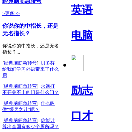
经典脑筋急转弯
英语
>更多>>
你说你的中指长，还是
电脑
无名指长？
你说你的中指长，还是无名
指长？...
[
经典脑筋急转弯
]
贝多芬
给我们学习外语带来了什么
启
[
经典脑筋急转弯
]
永远打
励志
不开关不上的门是什么门？
[
经典脑筋急转弯
]
什么叫
做“缓兵之计”呢？
口才
[
经典脑筋急转弯
]
你能计
算出全国有多少个厕所吗？