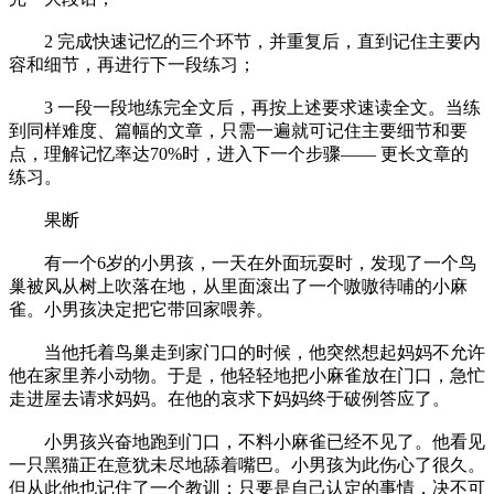
2 完成快速记忆的三个环节，并重复后，直到记住主要内
容和细节，再进行下一段练习；
3 一段一段地练完全文后，再按上述要求速读全文。当练
到同样难度、篇幅的文章，只需一遍就可记住主要细节和要
点，理解记忆率达70%时，进入下一个步骤—— 更长文章的
练习。
果断
有一个6岁的小男孩，一天在外面玩耍时，发现了一个鸟
巢被风从树上吹落在地，从里面滚出了一个嗷嗷待哺的小麻
雀。小男孩决定把它带回家喂养。
当他托着鸟巢走到家门口的时候，他突然想起妈妈不允许
他在家里养小动物。于是，他轻轻地把小麻雀放在门口，急忙
走进屋去请求妈妈。在他的哀求下妈妈终于破例答应了。
小男孩兴奋地跑到门口，不料小麻雀已经不见了。他看见
一只黑猫正在意犹未尽地舔着嘴巴。小男孩为此伤心了很久。
但从此他也记住了一个教训：只要是自己认定的事情，决不可