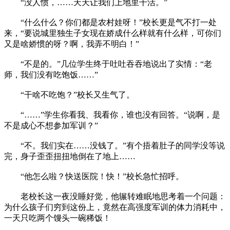
“没人惯，……天天让我们上地里干活。”
“什么什么？你们都是农村娃呀！”校长更是气不打一处
来，“要说城里独生子女现在娇成什么样就有什么样，可你们
又是啥娇惯的呀？啊，我弄不明白！”
“不是的。”几位学生终于吐吐吞吞地说出了实情：“老
师，我们没有吃饱饭……”
“干啥不吃饱？”校长又生气了。
“……”学生你看我、我看你，谁也没有回答。“说啊，是
不是成心不想参加军训？”
“不。我们实在……没钱了。”有个捂着肚子的同学没等说
完，身子歪歪扭扭地倒在了地上……
“他怎么啦？快送医院！快！”校长急忙招呼。
老校长这一夜没睡好觉，他辗转难眠地思考着一个问题：
为什么孩子们穷到这份上，竟然在高强度军训的体力消耗中，
一天只吃两个馒头一碗稀饭！