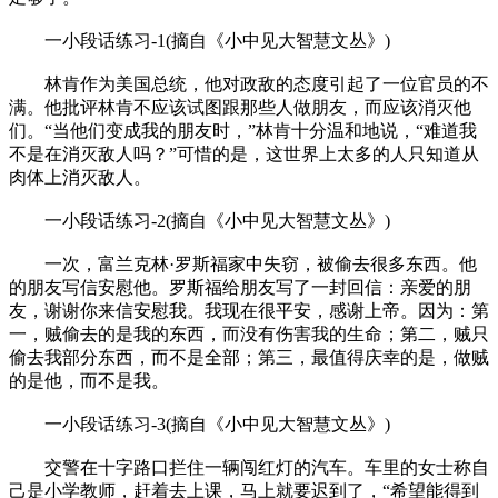
一小段话练习-1(摘自《小中见大智慧文丛》)
林肯作为美国总统，他对政敌的态度引起了一位官员的不
满。他批评林肯不应该试图跟那些人做朋友，而应该消灭他
们。“当他们变成我的朋友时，”林肯十分温和地说，“难道我
不是在消灭敌人吗？”可惜的是，这世界上太多的人只知道从
肉体上消灭敌人。
一小段话练习-2(摘自《小中见大智慧文丛》)
一次，富兰克林·罗斯福家中失窃，被偷去很多东西。他
的朋友写信安慰他。罗斯福给朋友写了一封回信：亲爱的朋
友，谢谢你来信安慰我。我现在很平安，感谢上帝。因为：第
一，贼偷去的是我的东西，而没有伤害我的生命；第二，贼只
偷去我部分东西，而不是全部；第三，最值得庆幸的是，做贼
的是他，而不是我。
一小段话练习-3(摘自《小中见大智慧文丛》)
交警在十字路口拦住一辆闯红灯的汽车。车里的女士称自
己是小学教师，赶着去上课，马上就要迟到了，“希望能得到