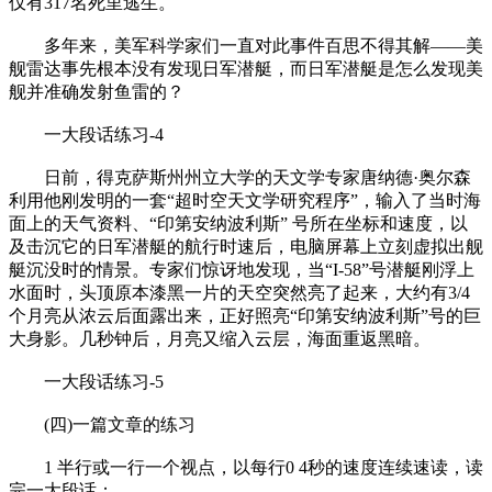
仅有317名死里逃生。
多年来，美军科学家们一直对此事件百思不得其解——美
舰雷达事先根本没有发现日军潜艇，而日军潜艇是怎么发现美
舰并准确发射鱼雷的？
一大段话练习-4
日前，得克萨斯州州立大学的天文学专家唐纳德·奥尔森
利用他刚发明的一套“超时空天文学研究程序”，输入了当时海
面上的天气资料、“印第安纳波利斯” 号所在坐标和速度，以
及击沉它的日军潜艇的航行时速后，电脑屏幕上立刻虚拟出舰
艇沉没时的情景。专家们惊讶地发现，当“I-58”号潜艇刚浮上
水面时，头顶原本漆黑一片的天空突然亮了起来，大约有3/4
个月亮从浓云后面露出来，正好照亮“印第安纳波利斯”号的巨
大身影。几秒钟后，月亮又缩入云层，海面重返黑暗。
一大段话练习-5
(四)一篇文章的练习
1 半行或一行一个视点，以每行0 4秒的速度连续速读，读
完一大段话；