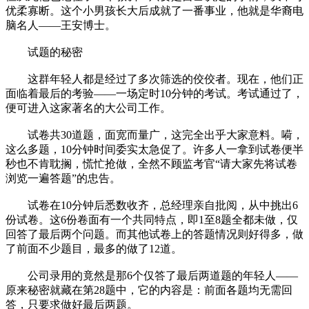
优柔寡断。这个小男孩长大后成就了一番事业，他就是华裔电
脑名人——王安博士。
试题的秘密
这群年轻人都是经过了多次筛选的佼佼者。现在，他们正
面临着最后的考验——一场定时10分钟的考试。考试通过了，
便可进入这家著名的大公司工作。
试卷共30道题，面宽而量广，这完全出乎大家意料。嗬，
这么多题，10分钟时间委实太急促了。许多人一拿到试卷便半
秒也不肯耽搁，慌忙抢做，全然不顾监考官“请大家先将试卷
浏览一遍答题”的忠告。
试卷在10分钟后悉数收齐，总经理亲自批阅，从中挑出6
份试卷。这6份卷面有一个共同特点，即1至8题全都未做，仅
回答了最后两个问题。而其他试卷上的答题情况则好得多，做
了前面不少题目，最多的做了12道。
公司录用的竟然是那6个仅答了最后两道题的年轻人——
原来秘密就藏在第28题中，它的内容是：前面各题均无需回
答，只要求做好最后两题。