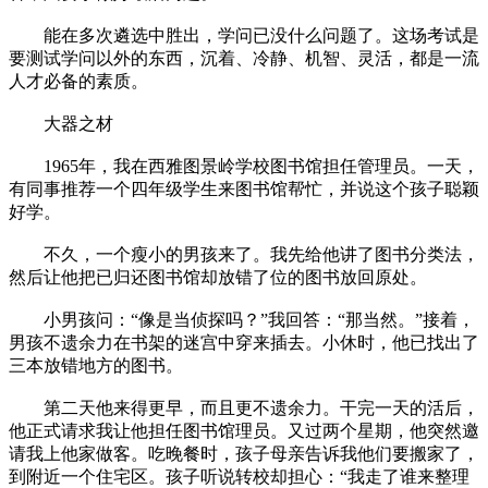
能在多次遴选中胜出，学问已没什么问题了。这场考试是
要测试学问以外的东西，沉着、冷静、机智、灵活，都是一流
人才必备的素质。
大器之材
1965年，我在西雅图景岭学校图书馆担任管理员。一天，
有同事推荐一个四年级学生来图书馆帮忙，并说这个孩子聪颖
好学。
不久，一个瘦小的男孩来了。我先给他讲了图书分类法，
然后让他把已归还图书馆却放错了位的图书放回原处。
小男孩问：“像是当侦探吗？”我回答：“那当然。”接着，
男孩不遗余力在书架的迷宫中穿来插去。小休时，他已找出了
三本放错地方的图书。
第二天他来得更早，而且更不遗余力。干完一天的活后，
他正式请求我让他担任图书馆理员。又过两个星期，他突然邀
请我上他家做客。吃晚餐时，孩子母亲告诉我他们要搬家了，
到附近一个住宅区。孩子听说转校却担心：“我走了谁来整理