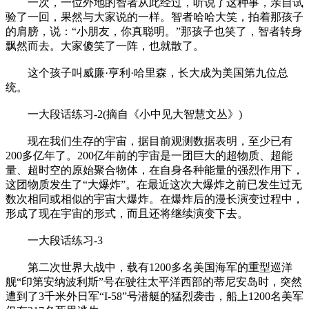
一次，一位外地的智者从此经过，听说了这种事，亲自试
验了一回，果然与大家说的一样。智者哈哈大笑，拍着那孩子
的肩膀，说：“小朋友，你真聪明。”那孩子也笑了，智者转身
飘然而去。大家傻笑了一阵，也就散了。
这个孩子叫威廉·亨利·哈里森，长大成为美国第九位总
统。
一大段话练习-2(摘自《小中见大智慧文丛》)
现在我们生存的宇宙，据目前观测数据表明，至少已有
200多亿年了。200亿年前的宇宙是一团巨大的超物质、超能
量、超时空的原始聚合物体，在自身各种能量的强烈作用下，
这团物质发生了“大爆炸”。在最近这次大爆炸之前已发生过无
数次相同或相似的宇宙大爆炸。在爆炸后的漫长演变过程中，
形成了现在宇宙的形式，而且还将继续演变下去。
一大段话练习-3
第二次世界大战中，载有1200多名美国海军的重型巡洋
舰“印第安纳波利斯”号在驶往太平洋西部的蒂尼安岛时，突然
遭到了3千米外日军“I-58”号潜艇的猛烈袭击，船上1200名美军