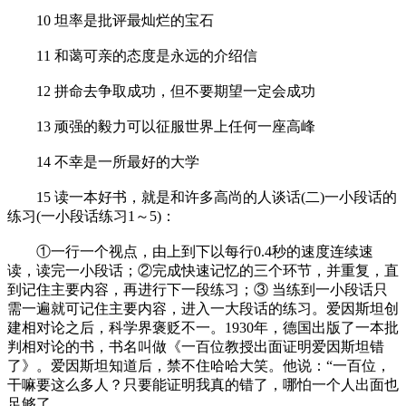
10 坦率是批评最灿烂的宝石
11 和蔼可亲的态度是永远的介绍信
12 拼命去争取成功，但不要期望一定会成功
13 顽强的毅力可以征服世界上任何一座高峰
14 不幸是一所最好的大学
15 读一本好书，就是和许多高尚的人谈话(二)一小段话的
练习(一小段话练习1～5)：
①一行一个视点，由上到下以每行0.4秒的速度连续速
读，读完一小段话；②完成快速记忆的三个环节，并重复，直
到记住主要内容，再进行下一段练习；③ 当练到一小段话只
需一遍就可记住主要内容，进入一大段话的练习。爱因斯坦创
建相对论之后，科学界褒贬不一。1930年，德国出版了一本批
判相对论的书，书名叫做《一百位教授出面证明爱因斯坦错
了》。爱因斯坦知道后，禁不住哈哈大笑。他说：“一百位，
干嘛要这么多人？只要能证明我真的错了，哪怕一个人出面也
足够了。