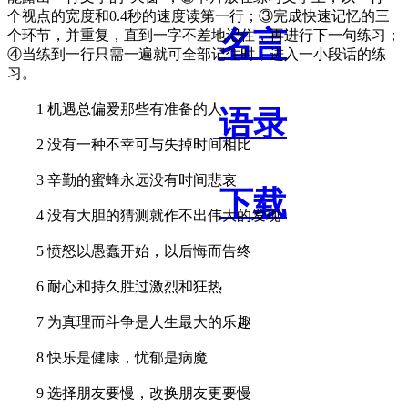
个视点的宽度和0.4秒的速度读第一行；③完成快速记忆的三
名言
个环节，并重复，直到一字不差地记住，再进行下一句练习；
④当练到一行只需一遍就可全部记住时，进入一小段话的练
习。
1 机遇总偏爱那些有准备的人
语录
2 没有一种不幸可与失掉时间相比
3 辛勤的蜜蜂永远没有时间悲哀
下载
4 没有大胆的猜测就作不出伟大的发现
5 愤怒以愚蠢开始，以后悔而告终
6 耐心和持久胜过激烈和狂热
7 为真理而斗争是人生最大的乐趣
8 快乐是健康，忧郁是病魔
9 选择朋友要慢，改换朋友更要慢