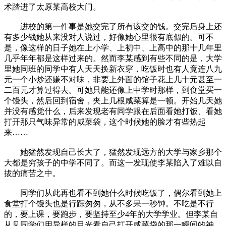
术踏进了太原某高校大门。
进校的第一件事是她交完了所有该交的钱。交完后身上还
有多少钱她从来没对人说过，好像她心里很有底似的。可不
是，像这样的日子她在上小学、上初中、上高中的那十几年里
几乎年年都是这样过来的。然而李某感到有些不同的是，大学
里她同班的同学中有人天天换新衣穿，吃饭时也有人竟连八九
元一个小炒还嫌不对味，非要上外面的馆子花上几十元甚至一
二百元才算过得去。可她只能还像上中学时那样，到食堂买一
个馒头，然后回到宿舍，夹上几根咸菜算是一顿。开始几天她
并没有感觉什么，后来发现老有同学跟在后面看她打饭、看她
打开那只气味异常的咸菜袋，这个时候她的脸才有些热起
来……
她猛然发现自己长大了，猛然发现远方的大学与家乡那个
大都是穷孩子的中学不同了。而这一发现使李某陷入了难以自
拔的痛苦之中。
同学们从此再也看不到她什么时候吃饭了，偶尔看到她上
食堂打个馒头也是行踪匆匆，从不多呆一秒钟。不吃是不行
的，要上课，要跑步，要坚持至少4年的大学学业。但李某自
从见同学们用异样的目光看自己打开咸菜袋的那一瞬间的神