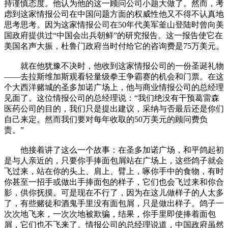
持谨慎态度。他认为他的这一顾问公司小题大做了。然而，考
虑到这家情报公司在中国问题方面的权威性他又不得不认真地
思考思考。因为这家情报公司在50年代美军釜山登陆时曾向美
国政府提供过“中国会出兵朝鲜”的研究报告。这一报告使它在
美国名声大振，杜鲁门政府当时付给它的咨询费是75万美元。
就在他犹豫不决时，他收到这家情报公司的一份圣诞礼物
——去拉斯维加斯观看轻量级拳王争霸赛的机会和门票。在这
个大西洋赌城的圣多加诺广场上，他与商业情报公司的总经理
见面了。这位情报公司的总经理说：“我们绝没有干预葛雷森
医药公司的目的，我们只是提出建议，采纳与否最后还是你们
自己来定。然而我们要对每年收取的50万美元的顾问费负
责。”
他接着讲了这么一个故事：在圣多加诺广场，和平鸽起初
是与人亲近的，只要你手捧面包屑站在广场上，这些鸽子就会
飞过来，站在你的头上、肩上、臂上，啄你手中的食物，有时
你甚至一招手或做出手捧面包的样子，它们也会飞过来和你合
影，供你抚摸。可是现在不行了，因为在这儿做样子的人太多
了，有些赌徒和酒鬼手里没有面包屑，只是做出样子。鸽子一
次次地飞来，一次次地被欺骗，结果，你手里即使捧着面包
屑，它们也不飞来了。情报公司的总经理说道，中国政府虽然