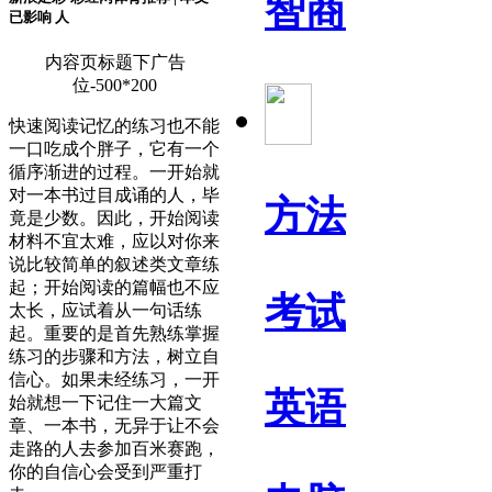
智商
已影响
人
内容页标题下广告
位-500*200
快速阅读记忆的练习也不能
一口吃成个胖子，它有一个
循序渐进的过程。一开始就
对一本书过目成诵的人，毕
方法
竟是少数。因此，开始阅读
材料不宜太难，应以对你来
说比较简单的叙述类文章练
起；开始阅读的篇幅也不应
考试
太长，应试着从一句话练
起。重要的是首先熟练掌握
练习的步骤和方法，树立自
信心。如果未经练习，一开
英语
始就想一下记住一大篇文
章、一本书，无异于让不会
走路的人去参加百米赛跑，
你的自信心会受到严重打