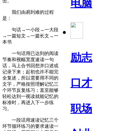
电脑
击。
我们由易到难的过程
是：
句话→一小段→一大段
→一篇短文→一篇长文→一
本书
一句话用已达到的阅读
励志
节奏和视幅宽度速读一句
话，马上合书回想并口述或
记录下来；起初也许不能完
全复述，所以需要用不同的
口才
文字，严格按照理解记忆三
个环节反复练习；直至能够
轻松达到一视读就能记忆的
标准时，再进入下一步练
职场
习。
一段话用速读记忆三个
环节循环练习的要求速读一