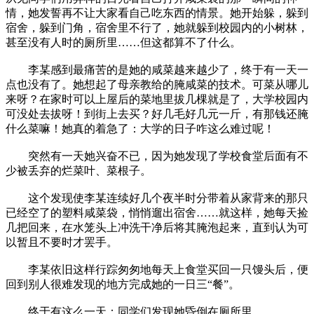
情，她发誓再不让大家看自己吃东西的情景。她开始躲，躲到
宿舍，躲到门角，宿舍里不行了，她就躲到校园内的小树林，
甚至没有人时的厕所里……但这都算不了什么。
李某感到最痛苦的是她的咸菜越来越少了，终于有一天一
点也没有了。她想起了母亲教给的腌咸菜的技术。可菜从哪儿
来呀？在家时可以上屋后的菜地里拔几棵就是了，大学校园内
可没处去拔呀！到街上去买？好几毛好几元一斤，有那钱还腌
什么菜嘛！她真的着急了：大学的日子咋这么难过呢！
突然有一天她兴奋不已，因为她发现了学校食堂后面有不
少被丢弃的烂菜叶、菜根子。
这个发现使李某连续好几个夜半时分带着从家背来的那只
已经空了的塑料咸菜袋，悄悄遛出宿舍……就这样，她每天捡
几把回来，在水笼头上冲洗干净后将其腌泡起来，直到认为可
以暂且不要时才罢手。
李某依旧这样行踪匆匆地每天上食堂买回一只馒头后，便
回到别人很难发现的地方完成她的一日三“餐”。
终于有这么一天：同学们发现她昏倒在厕所里……