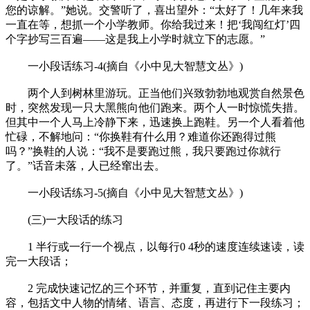
您的谅解。”她说。交警听了，喜出望外：“太好了！几年来我
一直在等，想抓一个小学教师。你给我过来！把‘我闯红灯’四
个字抄写三百遍——这是我上小学时就立下的志愿。”
一小段话练习-4(摘自《小中见大智慧文丛》)
两个人到树林里游玩。正当他们兴致勃勃地观赏自然景色
时，突然发现一只大黑熊向他们跑来。两个人一时惊慌失措。
但其中一个人马上冷静下来，迅速换上跑鞋。另一个人看着他
忙碌，不解地问：“你换鞋有什么用？难道你还跑得过熊
吗？”换鞋的人说：“我不是要跑过熊，我只要跑过你就行
了。”话音未落，人已经窜出去。
一小段话练习-5(摘自《小中见大智慧文丛》)
(三)一大段话的练习
1 半行或一行一个视点，以每行0 4秒的速度连续速读，读
完一大段话；
2 完成快速记忆的三个环节，并重复，直到记住主要内
容，包括文中人物的情绪、语言、态度，再进行下一段练习；