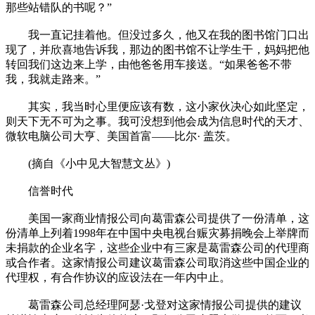
那些站错队的书呢？”
我一直记挂着他。但没过多久，他又在我的图书馆门口出
现了，并欣喜地告诉我，那边的图书馆不让学生干，妈妈把他
转回我们这边来上学，由他爸爸用车接送。“如果爸爸不带
我，我就走路来。”
其实，我当时心里便应该有数，这小家伙决心如此坚定，
则天下无不可为之事。我可没想到他会成为信息时代的天才、
微软电脑公司大亨、美国首富——比尔· 盖茨。
(摘自《小中见大智慧文丛》)
信誉时代
美国一家商业情报公司向葛雷森公司提供了一份清单，这
份清单上列着1998年在中国中央电视台赈灾募捐晚会上举牌而
未捐款的企业名字，这些企业中有三家是葛雷森公司的代理商
或合作者。这家情报公司建议葛雷森公司取消这些中国企业的
代理权，有合作协议的应设法在一年内中止。
葛雷森公司总经理阿瑟·戈登对这家情报公司提供的建议