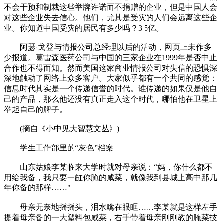
不会干预和制裁这些举牌许诺而不捐赠的企业，但是中国人会
对这些企业失去信心。他们，尤其是受灾的人们会远离这些企
业。你知道中国受灾的居民有多少吗？3 5亿。
阿瑟·戈登与情报公司总经理以后的活动，网页上未作多
少报道。葛雷森医药公司与中国的三家企业在1999年是否中止
合作也不得而知。然而美国这家商业情报公司对失信的恐惧深
深地触动了网络上众多客户。大家似乎都有一个共同的感觉：
信息时代其实是一个传递信誉的时代。谁传递的如果仅是他自
己的产品，那么他还没有真正走入这个时代，哪怕他在卫星上
举起自己的牌子。
(摘自《小中见大智慧文丛》)
学生工作部里的“灰色”档案
山东姑娘李某临来大学时就对母亲说：“妈，你什么都不
用给我备，我只要一缸你腌的咸菜，就像我到县城上高中那几
年你备的那样……"
母亲无奈地摇摇头，泪水噙在眼眶……李某就是这样左手
提着母亲备的一大塑料包咸菜，右手带着母亲刚刚教的腌菜技