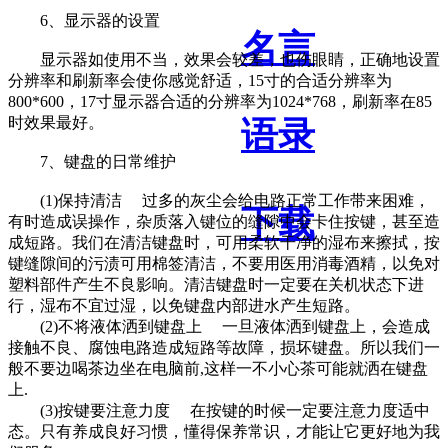
6、显示器的设置
名言
显示器如使用不当，效果会较差，也伤眼睛，正确地设置
分辨率和刷新率会使你感觉舒适，15寸的合适分辨率为
800*600，17寸显示器合适的分辨率为1024*768，刷新率在85
时效果最好。
语录
7、键盘的日常维护
(1)保持清洁 过多的灰尘会给电路正常工作带来困难，
下载
有时造成误操作，杂质落入键位的缝隙中会卡住按键，甚至造
成短路。我们在清洁键盘时，可用柔软干净的湿布来擦拭，按
键缝隙间的污渍可用棉签清洁，不要用医用消毒酒精，以免对
塑料部件产生不良影响。清洁键盘时一定要在关机状态下进
行，湿布不宜过湿，以免键盘内部进水产生短路。
(2)不将液体洒到键盘上 一旦液体洒到键盘上，会造成
接触不良、腐蚀电路造成短路等故障，损坏键盘。所以我们一
般不要边喝茶边坐在电脑前,这样一不小心茶可能就洒在键盘
上.
(3)按键要注意力度 在按键的时候一定要注意力度适中
态。只有养成良好习惯，懂得保养常识，才能让它更好地为我