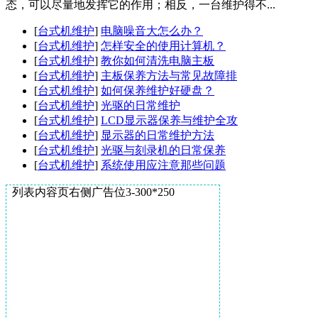
态，可以尽量地发挥它的作用；相反，一台维护得不...
[
台式机维护
]
电脑噪音大怎么办？
[
台式机维护
]
怎样安全的使用计算机？
[
台式机维护
]
教你如何清洗电脑主板
[
台式机维护
]
主板保养方法与常见故障排
[
台式机维护
]
如何保养维护好硬盘？
[
台式机维护
]
光驱的日常维护
[
台式机维护
]
LCD显示器保养与维护全攻
[
台式机维护
]
显示器的日常维护方法
[
台式机维护
]
光驱与刻录机的日常保养
[
台式机维护
]
系统使用应注意那些问题
列表内容页右侧广告位3-300*250