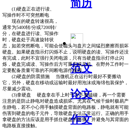
简历
(1)硬盘正在进行读、
写操作时不可突然断电
现在的硬盘转速很高，
通常为5400转/分或7200转/
分，在硬盘进行读、写操作
时，硬盘处于高速旋转状
态，如若突然断电，可能会使磁头与盘片之间猛烈磨擦而损坏
硬盘。如果硬盘指示灯闪烁不止，说明硬盘的读、写操作还没
有完成，此时不宜强行关闭电源，只有当硬盘指示灯停止闪
烁，硬盘完成读、写操作后方可重启或关机。在野外工作时一
范文
定要配备质量可靠的不间断电源作保障。
(2)硬盘的防震措施 当微机正在运行时最好不要搬动
它，另外，硬盘在移动或运输时最好用泡沫或海绵包装保护，
尽量减少震动。
论文
(3)拿硬盘 硬盘拿在手上时千万不要磕碰，再一个需要
注意的是防止静电对硬盘造成损坏。尤其在气候干燥时极易产
生静电，若不小心用手触摸硬盘背面的电路板，静电就有可能
伤害到硬盘的电子元件，导致硬盘无法正常运行。正确的用手
作文
拿硬盘的方法应该是用手抓住硬盘的两侧，并避免与其背面的
电路板直接接触。