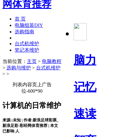
首 页
电脑组装DIY
选购指南
台式机维护
笔记本维护
脑力
当前位置：
主页
>
电脑教程
>
选购与维护
>
台式机维护
> >
记忆
列表内容页上广告
位-600*90
计算机的日常维护
速读
来源::未知 | 作者:新浪足球彩票_
新浪足彩-彩经网体育推荐 | 本文
已影响
人