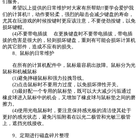
们服务。
希望以上提供的日常维护对大家有所帮助!!要学会爱护我
们的计算机!!，动作要轻柔，强烈的敲击会减少键盘的寿命，
尤其在玩游戏的时候按键时更应该注意，不要使劲按键，以免
损坏键帽。
(4)不要带电插拔 在更换键盘时不要带电插拔，带电插
拔的危害是很大的，轻则损坏键盘，重则有可能会损坏计算机
的其它部件，造成不应有的损失。
8、鼠标的日常维护
在所有的计算机配件中，鼠标最容易出故障。鼠标分为光
鼠标和机械鼠标
(1)避免摔碰鼠标和强力拉拽导线。
(2)点击鼠标时不要用力过度，以免损坏弹性开关。
(3)最好配一个专用的鼠标垫，既可以大大减少污垢通过
橡皮球进入鼠标中的机会，又增加了橡皮球与鼠标垫之间的磨
擦力。
(4)使用光电鼠标时，要注意保持感光板的清洁使其处于
更好的感光状态，避免污垢附着在以光二极管和光敏三极管
上，遮挡光线接收。
9、定期进行磁盘碎片整理