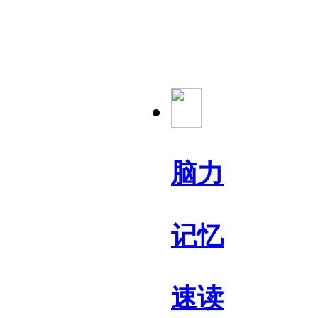
脑力
记忆
速读