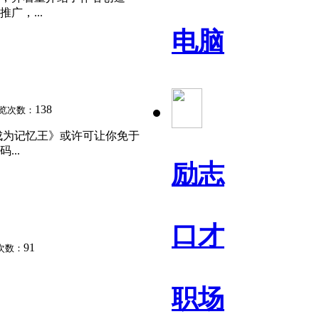
，...
电脑
138
览次数：
成为记忆王》或许可让你免于
..
励志
口才
91
次数：
职场