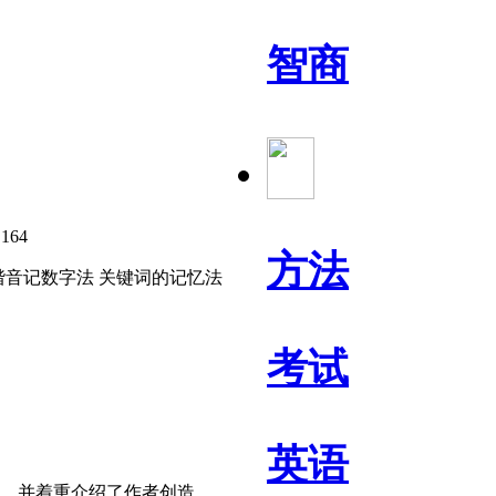
智商
164
：
方法
 谐音记数字法 关键词的记忆法
考试
英语
，并着重介绍了作者创造