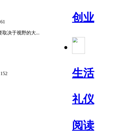
创业
61
：
决于视野的大...
生活
152
：
礼仪
阅读