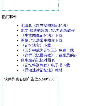
热门软件
七田真《超右脑照相记忆法》
凯文.都迪的超级记忆力训练教程
《牛族图像记忆法》下载
图像记忆法常用图库下载
《记忆法宝》下载
《五分钟成为记忆王》免费下载
《这样记忆最有效》：戴维思的超
数字编码记忆对照表
《记忆特训教程》电子书下载
《乔治速读记忆法》教材
软件列表右侧广告位2-240*200