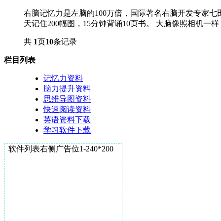
右脑记忆力是左脑的100万倍，国际著名右脑开发专家七
天记住200幅图，15分钟背诵10页书。 大脑像照相机一样
共
1
页
10
条记录
栏目列表
记忆力资料
脑力提升资料
思维导图资料
快速阅读资料
英语资料下载
学习软件下载
软件列表右侧广告位1-240*200