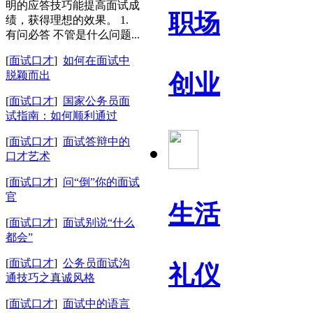
明的应答技巧能提高面试成
职场
绩，获得理想的效果。 1.
有问必答 不管是什么问题...
[
面试口才
]
如何在面试中
脱颖而出
创业
[
面试口才
]
国家公务员面
试指南：如何顺利通过
[
面试口才
]
面试答辩中的
口才艺术
[
面试口才
]
问“倒”你的面试
官
生活
[
面试口才
]
面试别说“什么
都会”
[
面试口才
]
公务员面试沟
礼仪
通技巧之真诚风格
[
面试口才
]
面试中的语言