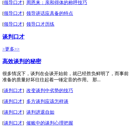
[
领导口才
]
周恩来：亲和得体的称呼技巧
[
领导口才
]
领导讲话应具备的特点
[
领导口才
]
领导口才历练
谈判口才
>更多>>
高效谈判的秘密
很多情况下，谈判在会谈开始前，就已经胜负鲜明了，而事前
准备的质量好坏往往起着一锤定音的作用。 那...
[
谈判口才
]
改变谈判中劣势的技巧
[
谈判口才
]
多方谈判应该怎样谈
[
谈判口才
]
谈判进退自如
[
谈判口才
]
催账中的谈判心理把握