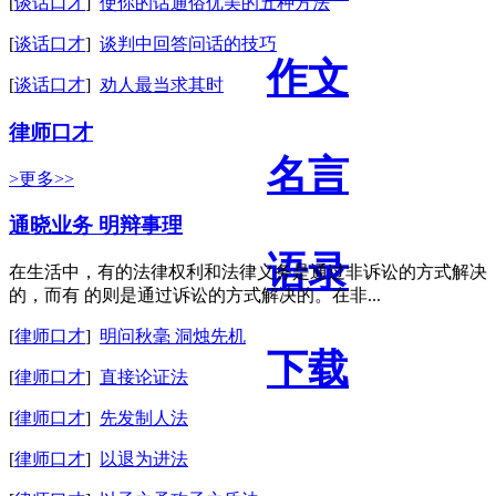
[
谈话口才
]
使你的话通俗优美的五种方法
[
谈话口才
]
谈判中回答问话的技巧
作文
[
谈话口才
]
劝人最当求其时
律师口才
名言
>更多>>
通晓业务 明辩事理
语录
在生活中，有的法律权利和法律义务是通过非诉讼的方式解决
的，而有 的则是通过诉讼的方式解决的。在非...
[
律师口才
]
明问秋毫 洞烛先机
下载
[
律师口才
]
直接论证法
[
律师口才
]
先发制人法
[
律师口才
]
以退为进法