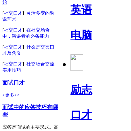
始
英语
[
社交口才
]
灵活多变的劝
说艺术
[
社交口才
]
在社交场合
电脑
中，演讲者的必备能力
[
社交口才
]
什么是交友口
才及含义
[
社交口才
]
社交场合交流
实用技巧
面试口才
励志
>更多>>
面试中的应答技巧有哪
口才
些
应答是面试的主要形式。高