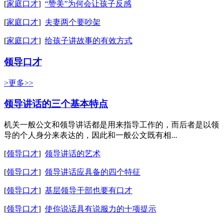
[
家庭口才
]
“赞美”为何会让孩子反感
[
家庭口才
]
夫妻两个要吵架
[
家庭口才
]
给孩子讲故事的有效方式
领导口才
>更多>>
领导讲话的三个基本特点
机关一般公文和领导讲话都是用来指导工作的，而后者是以领
导的个人身分来表达的，因此和一般公文既有相...
[
领导口才
]
领导讲话的艺术
[
领导口才
]
领导讲话应具备的四个特征
[
领导口才
]
基层领导干部也要有口才
[
领导口才
]
使你说话具有说服力的十项提示