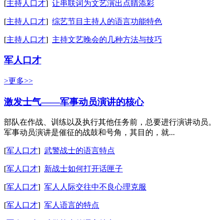
[
主持人口才
]
让串联词为文艺演出点睛添彩
[
主持人口才
]
综艺节目主持人的语言功能特色
[
主持人口才
]
主持文艺晚会的几种方法与技巧
军人口才
>更多>>
激发士气——军事动员演讲的核心
部队在作战、训练以及执行其他任务前，总要进行演讲动员。
军事动员演讲是催征的战鼓和号角，其目的，就...
[
军人口才
]
武警战士的语言特点
[
军人口才
]
新战士如何打开话匣子
[
军人口才
]
军人人际交往中不良心理克服
[
军人口才
]
军人语言的特点