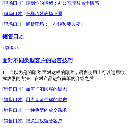
[
职场口才
]
控制你的情绪：办公室理智高于情感
[
职场口才
]
怎样巧妙表扬下属
[
职场口才
]
解析职场：一些经验要改变！
销售口才
>更多>>
面对不同类型客户的语言技巧
1、自以为是的顾客 面对这样的顾客，语言使用上可以运用欲
擒故纵的方法，在对产品进行简单的介绍之后，...
[
销售口才
]
如何打消顾客的疑虑
[
销售口才
]
用声音留住你的客户
[
销售口才
]
十种典型的成交话术
[
销售口才
]
把决定权留给客户