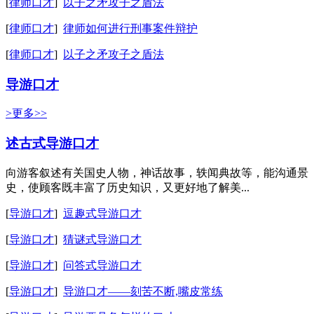
[
律师口才
]
以子之矛攻子之盾法
[
律师口才
]
律师如何进行刑事案件辩护
[
律师口才
]
以子之矛攻子之盾法
导游口才
>更多>>
述古式导游口才
向游客叙述有关国史人物，神话故事，轶闻典故等，能沟通景
史，使顾客既丰富了历史知识，又更好地了解美...
[
导游口才
]
逗趣式导游口才
[
导游口才
]
猜谜式导游口才
[
导游口才
]
问答式导游口才
[
导游口才
]
导游口才——刻苦不断,嘴皮常练