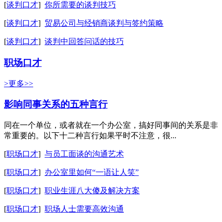
[
谈判口才
]
你所需要的谈判技巧
[
谈判口才
]
贸易公司与经销商谈判与签约策略
[
谈判口才
]
谈判中回答问话的技巧
职场口才
>更多>>
影响同事关系的五种言行
同在一个单位，或者就在一个办公室，搞好同事间的关系是非
常重要的。以下十二种言行如果平时不注意，很...
[
职场口才
]
与员工面谈的沟通艺术
[
职场口才
]
办公室里如何“一语让人笑”
[
职场口才
]
职业生涯八大傻及解决方案
[
职场口才
]
职场人士需要高效沟通