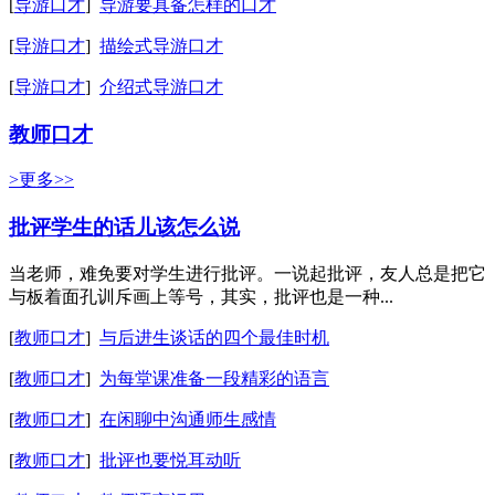
[
导游口才
]
导游要具备怎样的口才
[
导游口才
]
描绘式导游口才
[
导游口才
]
介绍式导游口才
教师口才
>更多>>
批评学生的话儿该怎么说
当老师，难免要对学生进行批评。一说起批评，友人总是把它
与板着面孔训斥画上等号，其实，批评也是一种...
[
教师口才
]
与后进生谈话的四个最佳时机
[
教师口才
]
为每堂课准备一段精彩的语言
[
教师口才
]
在闲聊中沟通师生感情
[
教师口才
]
批评也要悦耳动听