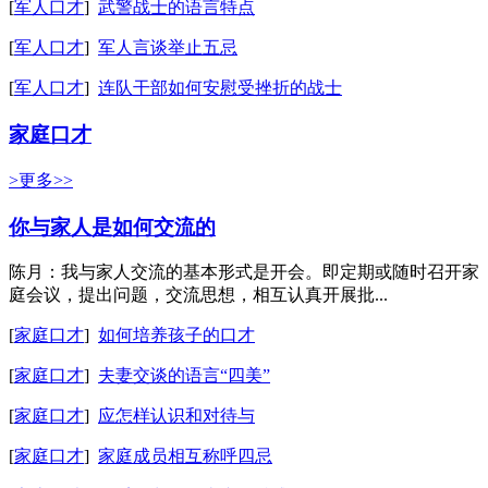
[
军人口才
]
武警战士的语言特点
[
军人口才
]
军人言谈举止五忌
[
军人口才
]
连队干部如何安慰受挫折的战士
家庭口才
>更多>>
你与家人是如何交流的
陈月：我与家人交流的基本形式是开会。即定期或随时召开家
庭会议，提出问题，交流思想，相互认真开展批...
[
家庭口才
]
如何培养孩子的口才
[
家庭口才
]
夫妻交谈的语言“四美”
[
家庭口才
]
应怎样认识和对待与
[
家庭口才
]
家庭成员相互称呼四忌