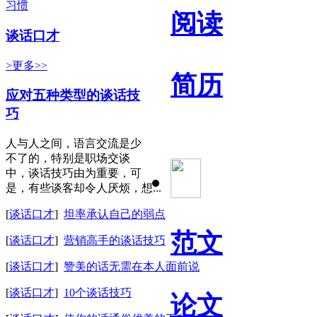
习惯
阅读
谈话口才
>更多>>
简历
应对五种类型的谈话技
巧
人与人之间，语言交流是少
不了的，特别是职场交谈
中，谈话技巧由为重要，可
是，有些谈客却令人厌烦，想...
[
谈话口才
]
坦率承认自己的弱点
范文
[
谈话口才
]
营销高手的谈话技巧
[
谈话口才
]
赞美的话无需在本人面前说
[
谈话口才
]
10个谈话技巧
论文