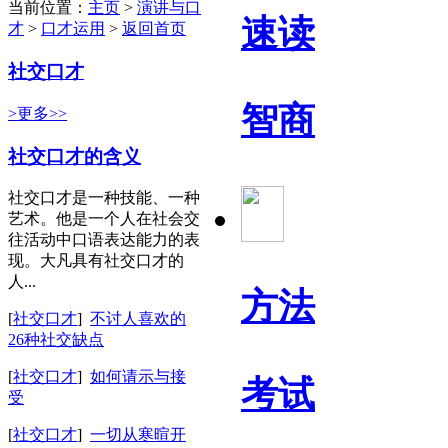
当前位置：
主页
>
演讲与口
速读
才
>
口才运用
>
返回首页
社交口才
智商
>更多>>
社交口才的含义
社交口才是一种技能、一种
艺术。他是一个人在社会交
往活动中口语表达能力的表
现。大凡具有社交口才的
人...
方法
[
社交口才
]
不讨人喜欢的
26种社交缺点
[
社交口才
]
如何请示与接
考试
受
[
社交口才
]
一切从寒暄开