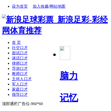
设为首页
加入收藏
/
网站地图
首 页
社交口才
面试口才
谈话口才
律师口才
导游口才
脑力
教师口才
主持人口才
军人口才
家庭口才
领导口才
记忆
顶部通栏广告位-960*60