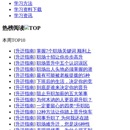
学习方法
学习资料下载
学习资讯
热榜阅读
本周TOP10
[
升迁指南
]
掌握7个职场关键词 顺利上
[
升迁指南
]
职场十招让你步步高升
[
升迁指南
]
职场晋升中五个认识误区
[
升迁指南
]
职场出人头地必须掌握的潜
[
升迁指南
]
最有可能被老板提拨的5种
[
升迁指南
]
下班后的生活，决定你的竞
[
升迁指南
]
到底是谁来决定你的晋升
[
升迁指南
]
阻止升职加薪的五大笨事
[
升迁指南
]
为何木讷的人更容易升职？
[
升迁指南
]
一定要留心的四类“升职陷
[
升迁指南
]
12种方法让你踏上晋升快车
[
升迁指南
]
同事升职了 为何我还在踏
[
升迁指南
]
职场难升迁，您是这6种性