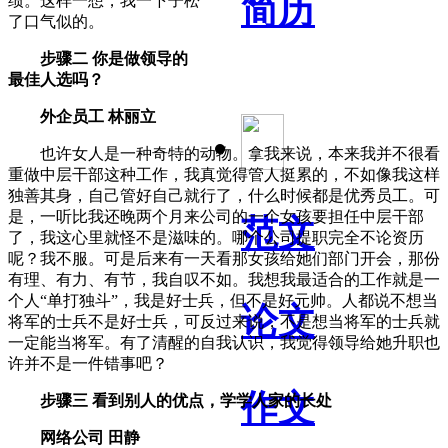
简历
绩。这样一想，我一下子松
了口气似的。
步骤二 你是做领导的
最佳人选吗？
外企员工 林丽立
也许女人是一种奇特的动物。拿我来说，本来我并不很看
重做中层干部这种工作，我真觉得管人挺累的，不如像我这样
独善其身，自己管好自己就行了，什么时候都是优秀员工。可
是，一听比我还晚两个月来公司的一个女孩要担任中层干部
范文
了，我这心里就怪不是滋味的。哪个公司提职完全不论资历
呢？我不服。可是后来有一天看那女孩给她们部门开会，那份
有理、有力、有节，我自叹不如。我想我最适合的工作就是一
个人“单打独斗”，我是好士兵，但不是好元帅。人都说不想当
论文
将军的士兵不是好士兵，可反过来说，不是想当将军的士兵就
一定能当将军。有了清醒的自我认识，我觉得领导给她升职也
许并不是一件错事吧？
作文
步骤三 看到别人的优点，学学人家的长处
网络公司 田静