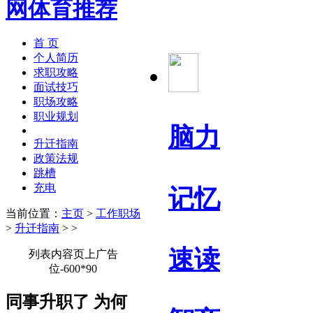
首 页
个人简历
求职攻略
面试技巧
职场攻略
职业规划
脑力
升迁指南
政策法规
跳槽
充电
记忆
当前位置：
主页
>
工作职场
>
升迁指南
> >
速读
列表内容页上广告
位-600*90
同事升职了 为何