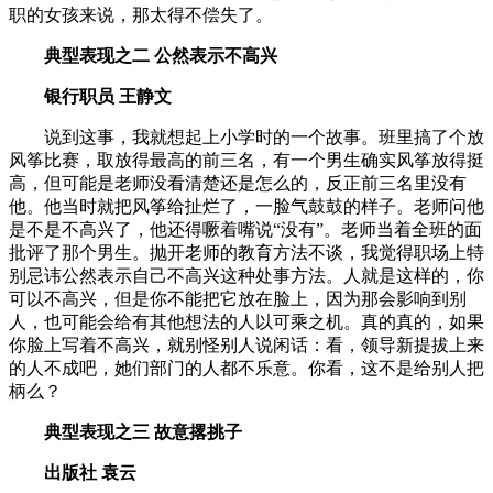
职的女孩来说，那太得不偿失了。
典型表现之二 公然表示不高兴
银行职员 王静文
说到这事，我就想起上小学时的一个故事。班里搞了个放
风筝比赛，取放得最高的前三名，有一个男生确实风筝放得挺
高，但可能是老师没看清楚还是怎么的，反正前三名里没有
他。他当时就把风筝给扯烂了，一脸气鼓鼓的样子。老师问他
是不是不高兴了，他还得噘着嘴说“没有”。老师当着全班的面
批评了那个男生。抛开老师的教育方法不谈，我觉得职场上特
别忌讳公然表示自己不高兴这种处事方法。人就是这样的，你
可以不高兴，但是你不能把它放在脸上，因为那会影响到别
人，也可能会给有其他想法的人以可乘之机。真的真的，如果
你脸上写着不高兴，就别怪别人说闲话：看，领导新提拔上来
的人不成吧，她们部门的人都不乐意。你看，这不是给别人把
柄么？
典型表现之三 故意撂挑子
出版社 袁云