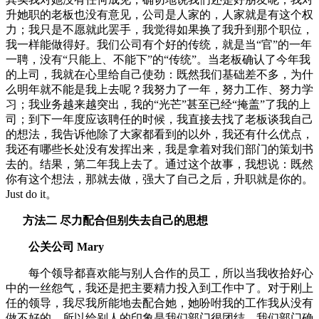
升她职的老板也没有意见，公司是人家的，人家就是有这个权
力；我只是不愿就此罢手，我觉得如果换了我升到那个职位，
我一样能做得好。我们公司有个好的传统，就是当“官”的一年
一聘，没有“只能上、不能下”的“传统”。当老板确认了今年我
的上司，我就在心里给自己使劲：既然我们基础差不多，为什
么明年就不能是我上去呢？我努力了一年，努力工作、努力学
习；我业务越来越突出，我的“光芒”甚至已经“掩盖”了我的上
司；到下一年度应该聘任的时候，我直接去找了老板谈我自己
的想法，我告诉他除了大家都看到的以外，我还有什么优点，
我还有哪些长处没有发挥出来，我是拿着对我们部门的策划书
去的。结果，第二年我上去了。通过这个故事，我想说：既然
你有这个想法，那就去做，强大了自己之后，升职就是你的。
Just do it。
方法二 尽力配合但别失去自己的思想
公关公司 Mary
每个领导都喜欢能与别人合作的员工，所以当我收拾好心
中的一丝怨气，我还是把主要精力投入到工作中了。对于刚上
任的领导，我尽我所能地去配合她，她吩咐我的工作我从没有
做不好的，所以给别人的印象是我们部门很团结。我们部门确