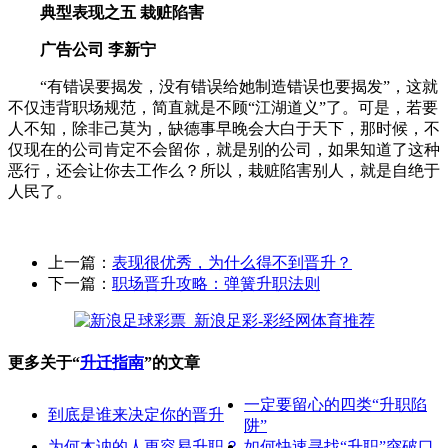
典型表现之五 栽赃陷害
广告公司 李新宁
“有错误要揭发，没有错误给她制造错误也要揭发”，这就
不仅违背职场规范，简直就是不顾“江湖道义”了。可是，若要
人不知，除非己莫为，缺德事早晚会大白于天下，那时候，不
仅现在的公司肯定不会留你，就是别的公司，如果知道了这种
恶行，还会让你去工作么？所以，栽赃陷害别人，就是自绝于
人民了。
上一篇：
表现很优秀，为什么得不到晋升？
下一篇：
职场晋升攻略：弹簧升职法则
更多关于“
升迁指南
”的文章
一定要留心的四类“升职陷
到底是谁来决定你的晋升
阱”
为何木讷的人更容易升职？
如何快速寻找“升职”突破口