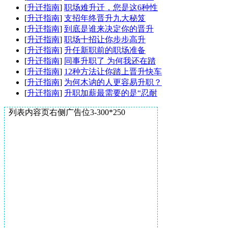
[
升迁指南
]
职场难升迁，您是这6种性
[
升迁指南
]
支招年终晋升九大秘笈
[
升迁指南
]
到底是谁来决定你的晋升
[
升迁指南
]
职场十招让你步步高升
[
升迁指南
]
升任新职前的职场准备
[
升迁指南
]
同事升职了 为何我还在踏
[
升迁指南
]
12种方法让你踏上晋升快车
[
升迁指南
]
为何木讷的人更容易升职？
[
升迁指南
]
升职加薪最需要的是“忍耐
列表内容页右侧广告位3-300*250