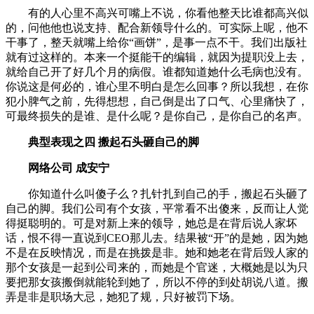
有的人心里不高兴可嘴上不说，你看他整天比谁都高兴似
的，问他他也说支持、配合新领导什么的。可实际上呢，他不
干事了，整天就嘴上给你“画饼”，是事一点不干。我们出版社
就有过这样的。本来一个挺能干的编辑，就因为提职没上去，
就给自己开了好几个月的病假。谁都知道她什么毛病也没有。
你说这是何必的，谁心里不明白是怎么回事？所以我想，在你
犯小脾气之前，先得想想，自己倒是出了口气、心里痛快了，
可最终损失的是谁、是什么呢？是你自己，是你自己的名声。
典型表现之四 搬起石头砸自己的脚
网络公司 成安宁
你知道什么叫傻子么？扎针扎到自己的手，搬起石头砸了
自己的脚。我们公司有个女孩，平常看不出傻来，反而让人觉
得挺聪明的。可是对新上来的领导，她总是在背后说人家坏
话，恨不得一直说到CEO那儿去。结果被“开”的是她，因为她
不是在反映情况，而是在挑拨是非。她和她老在背后毁人家的
那个女孩是一起到公司来的，而她是个官迷，大概她是以为只
要把那女孩搬倒就能轮到她了，所以不停的到处胡说八道。搬
弄是非是职场大忌，她犯了规，只好被罚下场。