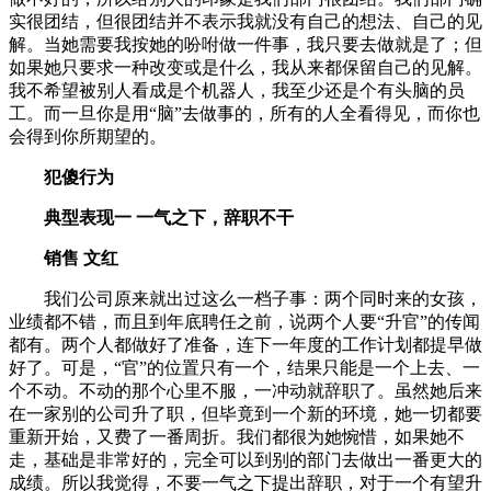
实很团结，但很团结并不表示我就没有自己的想法、自己的见
解。当她需要我按她的吩咐做一件事，我只要去做就是了；但
如果她只要求一种改变或是什么，我从来都保留自己的见解。
我不希望被别人看成是个机器人，我至少还是个有头脑的员
工。而一旦你是用“脑”去做事的，所有的人全看得见，而你也
会得到你所期望的。
犯傻行为
典型表现一 一气之下，辞职不干
销售 文红
我们公司原来就出过这么一档子事：两个同时来的女孩，
业绩都不错，而且到年底聘任之前，说两个人要“升官”的传闻
都有。两个人都做好了准备，连下一年度的工作计划都提早做
好了。可是，“官”的位置只有一个，结果只能是一个上去、一
个不动。不动的那个心里不服，一冲动就辞职了。虽然她后来
在一家别的公司升了职，但毕竟到一个新的环境，她一切都要
重新开始，又费了一番周折。我们都很为她惋惜，如果她不
走，基础是非常好的，完全可以到别的部门去做出一番更大的
成绩。所以我觉得，不要一气之下提出辞职，对于一个有望升