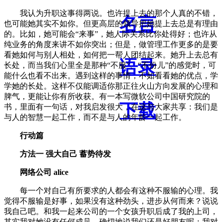
我认为升职这事得两说。也许提上去的那个人真的不错，
名言
也可能她其实不如你。但更高层的领导把她提上去总是有理由
的。比如，她可能会“来事”，她人际关系比你处得好；也许从
纯业务的角度来讲不如你突出；但是，做管理工作更多的是要
看她如何与别人相处，如何把一帮人团结起来。她升上去总有
语录
长处，而当我们心里全是那种“不服”、“不份儿”的感觉时，可
能什么也看不出来。遇到这样的事情，不如看看她的优点，学
学她的长处。这样不仅能调适你那正往火山方向发展的心理和
脾气，更能让你有所收获。有一本写微软公司中国研究院的
下载
书，里面有一句话，对我启发很大，在这与大家共享：我们是
与人的智慧一起工作，而不是与人的年龄一起工作。
行动篇
方法一 强大自己 蓄势待发
网络公司 alice
每一个对自己有所要求的人都会有这种不服输的心理。我
觉得不服输是好事，如果没有这种劲头，进步从何而来？说说
我自己吧。和我一起来公司的一个女孩升职后成了我的上司，
其实我对她没有任何成见，确切地说我们还是好朋友呢；我对