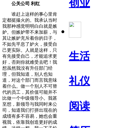
创业
公关公司 利红
谁赶上这样的事心里肯
定都挺撮火的。我承认当时
我那种感觉明明白白就是嫉
妒。但嫉妒带不来加薪，与
其让嫉妒充斥着你的日子，
不如先平息了妒火，接受自
己更实际。人就是这样，只
生活
有先接受自己，才能追求更
好，否则你就难受去吧！我
想虽然我没有升任部门经
理，但我知道，别人也知
礼仪
道，对这个部门而言我意味
着什么。做一个别人不可替
代的员工，其价值可能并不
比做一个中级领导小。我甚
阅读
至想，新领导与我同时来公
司，知道我们打拼出现在的
成绩有多不容易，她也会重
视我，依靠我创造更好的成