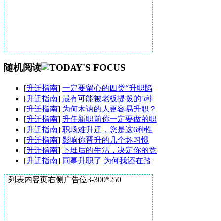
随机阅读
[
升迁指南
]
一定要留心的四类“升职陷
[
升迁指南
]
最有可能被老板提拨的5种
[
升迁指南
]
为何木讷的人更容易升职？
[
升迁指南
]
升任新职前你一定要做的职
[
升迁指南
]
职场难升迁，您是这6种性
[
升迁指南
]
影响你晋升的几个坏习惯
[
升迁指南
]
下班后的生活，决定你的竞
[
升迁指南
]
同事升职了 为何我还在踏
列表内容页右侧广告位3-300*250