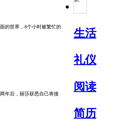
面的世界，8个小时被繁忙的
生活
礼仪
阅读
作两年后，丽莎获悉自己将接
简历