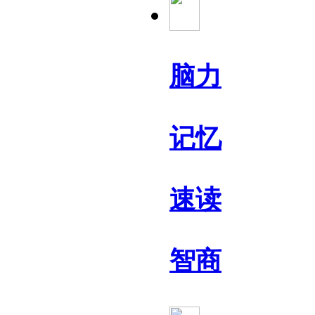
脑力
记忆
速读
智商