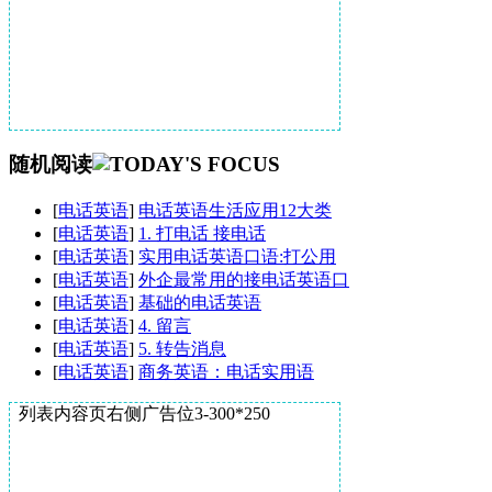
随机阅读
[
电话英语
]
电话英语生活应用12大类
[
电话英语
]
1. 打电话 接电话
[
电话英语
]
实用电话英语口语:打公用
[
电话英语
]
外企最常用的接电话英语口
[
电话英语
]
基础的电话英语
[
电话英语
]
4. 留言
[
电话英语
]
5. 转告消息
[
电话英语
]
商务英语：电话实用语
列表内容页右侧广告位3-300*250