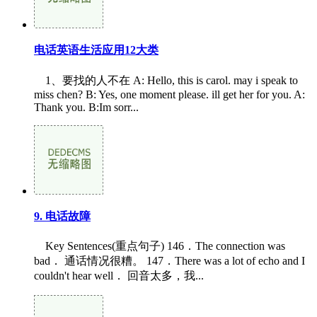
电话英语生活应用12大类
1、要找的人不在 A: Hello, this is carol. may i speak to
miss chen? B: Yes, one moment please. ill get her for you. A:
Thank you. B:Im sorr...
9. 电话故障
Key Sentences(重点句子) 146．The connection was
bad． 通话情况很糟。 147．There was a lot of echo and I
couldn't hear well． 回音太多，我...