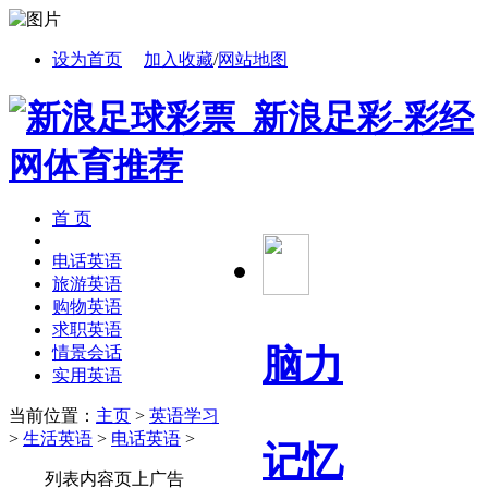
设为首页
加入收藏
/
网站地图
首 页
电话英语
旅游英语
购物英语
求职英语
脑力
情景会话
实用英语
当前位置：
主页
>
英语学习
>
生活英语
>
电话英语
>
记忆
列表内容页上广告