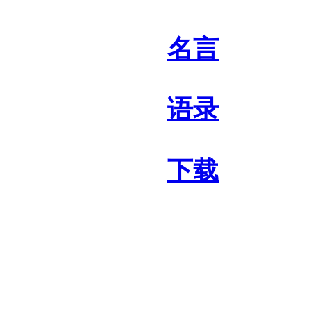
名言
语录
下载