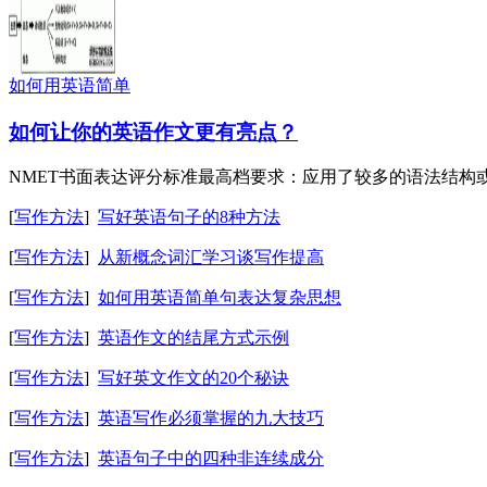
如何用英语简单
如何让你的英语作文更有亮点？
NMET书面表达评分标准最高档要求：应用了较多的语法结构或
[
写作方法
]
写好英语句子的8种方法
[
写作方法
]
从新概念词汇学习谈写作提高
[
写作方法
]
如何用英语简单句表达复杂思想
[
写作方法
]
英语作文的结尾方式示例
[
写作方法
]
写好英文作文的20个秘诀
[
写作方法
]
英语写作必须掌握的九大技巧
[
写作方法
]
英语句子中的四种非连续成分