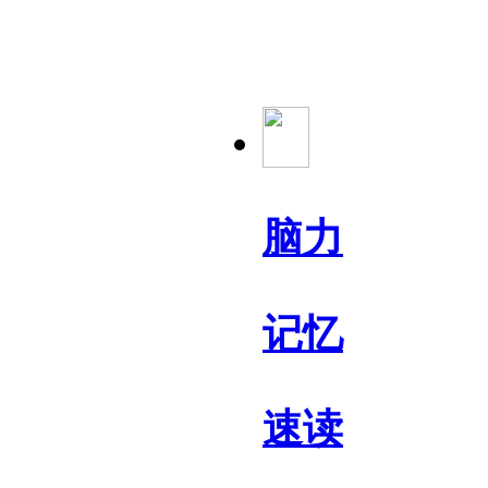
脑力
记忆
速读