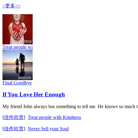
>更多>>
Treat people wi
Final Goodbye
If You Love Her Enough
My friend John always has something to tell me. He knows so much t
[
佳作欣赏
]
Treat people with Kindness
[
佳作欣赏
]
Never Sell your Soul