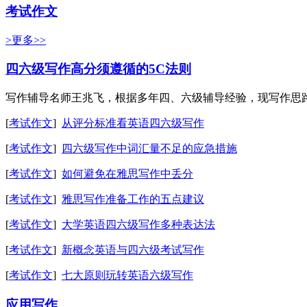
考试作文
>更多>>
四六级写作高分须遵循的5C法则
写作辅导名师王兆飞，根据多年四、六级辅导经验，现写作思路
[
考试作文
]
从评分标准看英语四六级写作
[
考试作文
]
四六级写作中词汇量不足的应急措施
[
考试作文
]
如何避免在雅思写作中丢分
[
考试作文
]
雅思写作准备工作的五点建议
[
考试作文
]
大学英语四六级写作多种表达法
[
考试作文
]
新概念英语与四六级考试写作
[
考试作文
]
七大原则玩转英语六级写作
应用写作