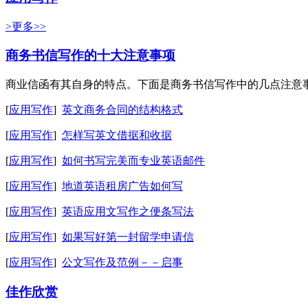
>更多>>
商务书信写作的十大注意事项
商业信函有其自身的特点。下面是商务书信写作中的几点注意事
[
应用写作
]
英文商务合同的结构格式
[
应用写作
]
怎样写英文借据和收据
[
应用写作
]
如何书写完美而专业英语邮件
[
应用写作
]
地道英语租房广告如何写
[
应用写作
]
英语应用文写作之便条写法
[
应用写作
]
如果写好第一封留学申请信
[
应用写作
]
公文写作及范例－－启事
佳作欣赏