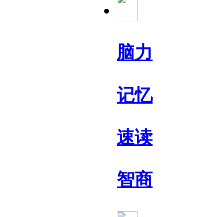
脑力
记忆
速读
智商