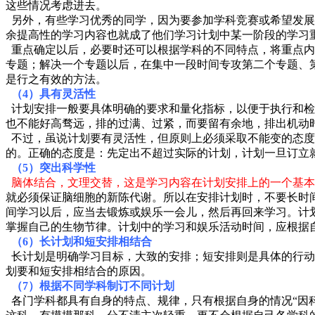
这些情况考虑进去。
另外，有些学习优秀的同学，因为要参加学科竞赛或希望发展
余提高性的学习内容也就成了他们学习计划中某一阶段的学习
重点确定以后，必要时还可以根据学科的不同特点，将重点内
专题；解决一个专题以后，在集中一段时间专攻第二个专题、第
是行之有效的方法。
（4）具有灵活性
计划安排一般要具体明确的要求和量化指标，以便于执行和检
也不能好高骛远，排的过满、过紧，而要留有余地，排出机动
不过，虽说计划要有灵活性，但原则上必须采取不能变的态度
的。正确的态度是：先定出不超过实际的计划，计划一旦订立
（5）突出科学性
脑体结合，文理交替，这是学习内容在计划安排上的一个基本
就必须保证脑细胞的新陈代谢。所以在安排计划时，不要长时
间学习以后，应当去锻炼或娱乐一会儿，然后再回来学习。计
掌握自己的生物节律。计划中的学习和娱乐活动时间，应根据
（6）长计划和短安排相结合
长计划是明确学习目标，大致的安排；短安排则是具体的行动
划要和短安排相结合的原因。
（7）根据不同学科制订不同计划
各门学科都具有自身的特点、规律，只有根据自身的情况“因