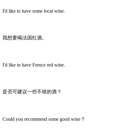
I'd like to have some local wine.
我想要喝法国红酒。
I'd like to have Frence red wine.
是否可建议一些不错的酒？
Could you recommend some good wine？