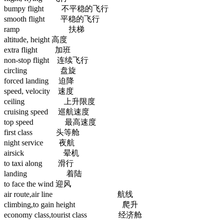
bumpy flight 不平稳的飞行
smooth flight 平稳的飞行
ramp 扶梯
altitude, height 高度
extra flight 加班
non-stop flight 连续飞行
circling 盘旋
forced landing 迫降
speed, velocity 速度
ceiling 上升限度
cruising speed 巡航速度
top speed 最高速度
first class 头等舱
night service 夜航
airsick 晕机
to taxi along 滑行
landing 着陆
to face the wind 迎风
air route,air line 航线
climbing,to gain height 爬升
economy class,tourist class 经济舱