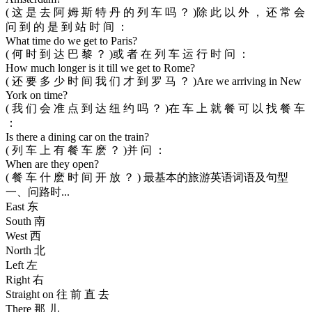
( 这 是 去 阿 姆 斯 特 丹 的 列 车 吗 ？ )除 此 以 外 ， 还 常 会
问 到 的 是 到 站 时 间 ：
What time do we get to Paris?
( 何 时 到 达 巴 黎 ？ )或 者 在 列 车 运 行 时 问 ：
How much longer is it till we get to Rome?
( 还 要 多 少 时 间 我 们 才 到 罗 马 ？ )Are we arriving in New
York on time?
( 我 们 会 准 点 到 达 纽 约 吗 ？ )在 车 上 就 餐 可 以 找 餐 车
：
Is there a dining car on the train?
( 列 车 上 有 餐 车 麽 ？ )并 问 ：
When are they open?
( 餐 车 什 麽 时 间 开 放 ？ ) 最基本的旅游英语词语及句型
一、问路时...
East 东
South 南
West 西
North 北
Left 左
Right 右
Straight on 往 前 直 去
There 那 儿