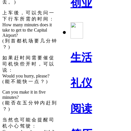
创业
去 。 )
上 车 後 ， 可 以 先 问 一
下 行 车 所 需 的 时 间 ：
How many minutes does it
take to get to the Capital
Airport?
( 到 首 都 机 场 要 几 分 钟
？ )
生活
如 果 赶 时 间 需 要 催 促
司 机 快 些 开 时 ， 可 以
说 ：
Would you hurry, please?
礼仪
( 能 不 能 快 一 点 ？ )
Can you make it in five
minutes?
( 能 否 在 五 分 钟 内 赶 到
阅读
？ )
当 然 也 可 能 会 提 醒 司
机 小 心 驾 驶 ：