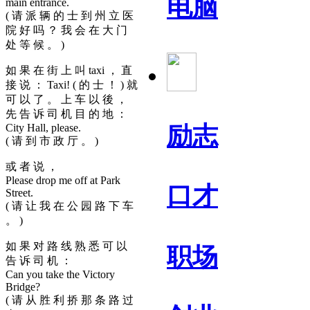
电脑
main entrance.
( 请 派 辆 的 士 到 州 立 医
院 好 吗 ？ 我 会 在 大 门
处 等 候 。 )
如 果 在 街 上 叫 taxi ， 直
接 说 ： Taxi! ( 的 士 ！ ) 就
可 以 了 。 上 车 以 後 ，
先 告 诉 司 机 目 的 地 ：
City Hall, please.
励志
( 请 到 市 政 厅 。 )
或 者 说 ，
Please drop me off at Park
口才
Street.
( 请 让 我 在 公 园 路 下 车
。 )
如 果 对 路 线 熟 悉 可 以
职场
告 诉 司 机 ：
Can you take the Victory
Bridge?
( 请 从 胜 利 挢 那 条 路 过