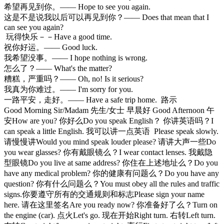
希望再见到你。—— Hope to see you again.
这是不是说我以后可以再见到你？—— Does that mean that I
can see you again?
玩得快乐－－Have a good time.
祝你好运。—— Good luck.
我希望没事。—— I hope nothing is wrong.
怎么了？—— What's the matter?
糟糕，严重吗？—— Oh, no! Is it serious?
我真为你难过。—— I'm sorry for you.
一路平安，走好。—— Have a safe trip home. 路示
Good Morning Sir/Madam 先生/女士 早晨好 Good Afternoon 午
安How are you? 你好么Do you speak English？ 你讲英语吗？I
can speak a little English. 我可以讲一点英语 Please speak slowly.
请慢慢讲Would you mind speak louder please? 请讲大声一些Do
you wear glasses? 你有戴眼镜么？I wear contact lenses. 我戴隐
型眼镜Do you live at same address? 你住在上述地址么？Do you
have any medical problem? 你的健康有问题么？Do you have any
question? 你有什么问题么？You must obey all the rules and traffic
signs.你要遵守所有的交通规则和标志Please sign your name
here. 请在这里签名Are you ready now? 你准备好了么？Turn on
the engine (car). 点火Let's go. 现在开始Right turn. 右转Left turn.