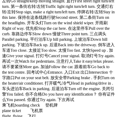
左转Go straight/keep moving straight. 直行First street right turn/left
turn. 第一条街右转/左转Traffic light right turn/left turn. 交通灯右
转/左转Stop sign, make a right turn/left turn. 停牌右转/左转Stay in
this lane. 保持在这条线路行驶Second street. 第二条街Turn on
the headlights. 开车头灯Turn on the wind shield wiper. 开雨刷
Right of way. 优先权Stop the car here. 在这里停车Pull over the
curb. 靠路边停车Slow down 慢驶Three point turn. 三点调头
Parallel parking. 平行泊车Up hill parking. 上坡泊车Down hill
parking. 下坡泊车Back up. 后退Back into the driveway. 倒车进入
车道Too close. 太接近Too slow. 太慢Too fast. 太快Speed up . 加
速Give your signal. 打灯号Cancel your signal. 取消灯号Try again.
再试一次Watch for pedestrians. 注意行人Take it easy/relax please.
请不要紧张More gas. 加油Follow the car. 跟着前车Go back to
the test centre. 回考试中心Entrance. 入口Exit 出口Intersection 十
字路口Put on your seat belt. 放安全带Parking brake . 手刹Turn on
the heater/air conditioner. 打开暖气/冷气Head in parking/drive in .
车头进泊车Back in parking. 后退泊车Turn off the engine. 关闭引
擎You failed. 你不合格Do you have any identification？ 你有证件
么You passed. 你通过Try again. 下次再试
乘飞机boarding check 登机牌
plane ticket 飞机票
flight, flying 飞行