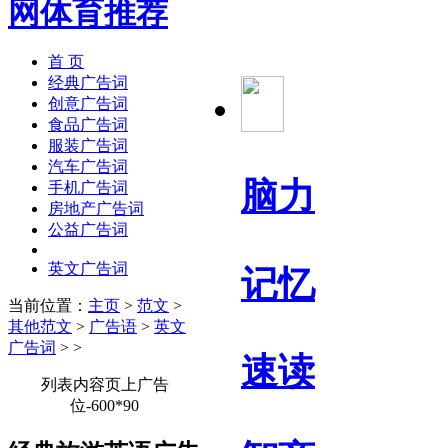
首 页
经典广告词
创意广告词
食品广告词
服装广告词
汽车广告词
脑力
手机广告词
房地产广告词
公益广告词
英文广告词
记忆
当前位置：
主页
>
范文
>
其他范文
>
广告语
>
英文
广告词
> >
速读
列表内容页上广告
位-600*90