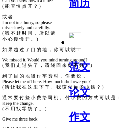
简历
Can you slow down a little?
( 能 否 慢 点 开 ？ )
或 者 ，
I'm not in a hurry, so please
drive slowly and carefully.
( 我 不 赶 时 间 ， 所 以 请
小 心 慢 慢 开 。 )
如 果 越 过 了 目 的 地 ， 你 可 以 说 ：
We missed it. Would you mind turning around?
范文
( 我 们 走 过 头 了 ， 请 绕 回 来 好 不 好 ？ )
到 了 目 的 地 後 付 车 费 时 ， 你 要 说 ，
Please let me off here. How much do I owe you?
( 请 让 我 在 这 里 下 车 。 我 该 付 你 多 少 钱 ？ )
论文
通 常 要 付 些 小 费 给 司 机 。 付 小 费 的 方 式 可 以 是 ：
Keep the change.
( 不 用 找 零 钱 了 。 )
作文
Give me three back.