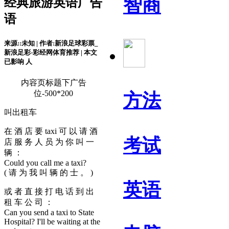
智商
经典旅游英语广告
语
来源::未知 | 作者:新浪足球彩票_
新浪足彩-彩经网体育推荐 | 本文
已影响
人
内容页标题下广告
位-500*200
方法
叫出租车
在 酒 店 要 taxi 可 以 请 酒
考试
店 服 务 人 员 为 你 叫 一
辆 ：
Could you call me a taxi?
( 请 为 我 叫 辆 的 士 。 )
英语
或 者 直 接 打 电 话 到 出
租 车 公 司 ：
Can you send a taxi to State
Hospital? I'll be waiting at the