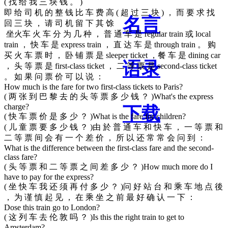
( 找 给 我 三 块 钱 。 )
即 给 司 机 的 整 钱 比 车 费 高 ( 超 过 三 块 ) ， 而 要 求 找
名言
回 三 块 ， 请 司 机 留 下 其 馀
坐火车 火 车 分 为 几 种 ， 普 通 车 是 regular train 或 local
train ， 快 车 是 express train ， 直 达 车 是 through train 。 购
买 火 车 票 时 ， 卧 铺 票 是 sleeper ticket ，餐 车 是 dining car
语录
， 头 等 票 是 first-class ticket ， 二 等 票 是 second-class ticket
。 如 果 问 票 价 可 以 说 ：
How much is the fare for two first-class tickets to Paris?
( 两 张 到 巴 黎 去 的 头 等 票 多 少 钱 ？ )What's the express
charge?
下载
( 快 车 票 价 是 多 少 ？ )What is the fare for children?
( 儿 童 票 要 多 少 钱 ？ )由 於 普 通 车 和 快 车 ， 一 等 票 和
二 等 票 间 会 有 一 个 差 价 ， 所 以 还 常 常 会 问 到 ：
What is the difference between the first-class fare and the second-
class fare?
( 头 等 票 和 二 等 票 之 间 差 多 少 ？ )How much more do I
have to pay for the express?
( 坐 快 车 我 还 须 再 付 多 少 ？ )问 好 站 台 和 乘 车 地 点 後
， 为 谨 慎 起 见 ， 在 乘 坐 之 前 最 好 确 认 一 下 ：
Dose this train go to London?
( 这 列 车 去 伦 敦 吗 ？ )Is this the right train to get to
Amsterdam?