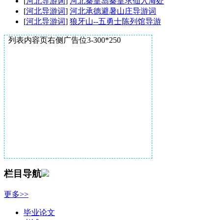
[
河北导游词
]
河北秦皇岛秦皇求仙入海处
[
河北导游词
]
河北承德避暑山庄导游词
[
河北导游词
]
狼牙山--五勇士陈列馆导游
列表内容页右侧广告位3-300*250
栏目导航
更多>>
毕业论文