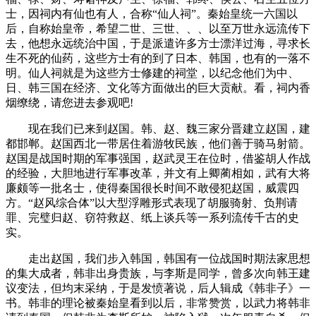
士，因祠内有仙也有人，合称“仙人祠”。秦始皇统一六国以
后，自称始皇帝，希望二世、三世、、、以至万世永远流传下
去，他想永远统治中国，于是派遣许多方士漂洋过海，寻求长
生不死的仙药，这些方士有的到了日本、韩国，也有的一落不
明。仙人祠就是为这些方士修建的祠堂，以纪念他们为中、
日、韩三国在经济、文化等方面做出的巨大贡献。看，祠内香
烟缭绕，请您进去参观吧!
现在我们已来到赵国。韩、赵、魏三家分晋建立赵国，建
都邯郸。赵国西北一带居住着游牧民族，他们善于骑马射箭。
赵国是战国时期的军事强国，赵武灵王在位时，借鉴胡人作战
的经验，大胆地进行军事改革，并文有上卿蔺相如，武有大将
廉颇等一批名士，使得秦国很长时间不敢侵犯赵国，威震四
方。“赵风综合体”以大型浮雕形式表现了胡服骑射、负荆请
罪、完璧归赵、窃符救赵、纸上谈兵等一系列流传千古的史
实。
走出赵国，我们步入韩国，韩国有一位战国时期法家思想
的集大成者，韩非出身贵族，与李斯是同学，曾多次向韩王建
议变法，但均末采纳，于是发愤著说，后人辑成《韩非子》一
书。韩非的理论被秦始皇看到以后，非常赞赏，以武力将韩非