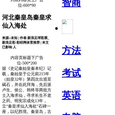
智商
位-600*90
河北秦皇岛秦皇求
仙入海处
来源::未知 | 作者:新浪足球彩票_
新浪足彩-彩经网体育推荐 | 本文
已影响
人
方法
内容页标题下广告
位-500*200
据《史记秦始皇秦本纪》记
考试
载，秦始皇于公元前215年
（始皇32年）第四次出巡至
碣石，并在此拜海，先后派
卢生、侯公、韩终等两批方
英语
士入海求仙，寻求长生不老
之药。明宪宗成化13年，
立“秦皇求仙入海处”石碑一
座，以纪胜境。秦皇岛，古