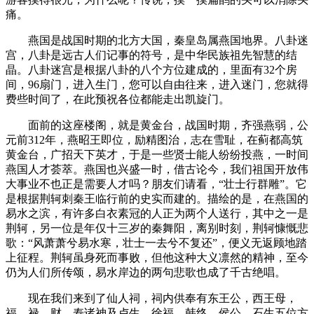
痛。
燕国是战国时期的北方大国，秦皇岛属燕国地界。八卦迷
宫，八卦是远古人们记事的符号，是中华民族祖先智慧的结
晶。八卦迷宫是根据八卦的八个方位建成的，里面有32个房
间，96扇门，进入生门，您可以自由往来，进入迷门，您就得
费些时间了，在此预祝各位都能走出凯旋门。
面前的这座楼阁，就是黄金台，战国时期，齐强燕弱，公
元前312年，燕昭王即位，励精图治，志在雪耻，在蓟都高筑
黄金台，广招天下英才，于是一些贤士能人纷纷投燕，一时间
燕国人才荟萃。燕国也兴盛一时，借古论今，我们祖国开放伟
大事业不也正是需要人才吗？朋友们请看，“壮士行群雕”。它
是根据荆轲刺秦王临行前的史实而建的。描绘的是，在燕国的
易水之滨，有许多白衣素冠的人正为两个人送行，其中之一是
荆轲，另一位是年仅十三岁的秦舞阳，离别时刻，荆轲慷慨悲
歌：“风萧萧兮易水寒，壮士一去兮不复还”，便义无返顾地踏
上征程。荆轲虽身死而事败，但他这种大义凛然的精神，至今
仍为人们所传颂，易水岸边的两句悲歌也成了千古绝唱。
现在我们来到了仙人祠，祠内供奉有东王公，西王母，
福、禄、财、寿诸神及卢生、徐福、韩终、侯公、石生五位方