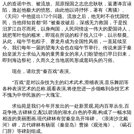
人的造谣中伤、被流放。屈原报国之志忠忠耿耿，返遭谗言诬
陷，激起他极大的愤怒。由此他以诗抒怀，著有《离骚》、
《天问》中他提出172个问题。流放之后，他无时不在忧国忧
民，当他得知首都“郢 ”被秦攻破后，深感无力救国，于是投
汨罗江自尽而死，以身殉国，人民同情这一伟大的爱国诗人，
就把苇叶包的糯米，即现在所说的粽子投入江中，以示祭奠。
从此，端午节包粽子、赛龙舟成为全国性风俗，一直延续至
今。我们每年一届的望海大会也在端午节举行。传说来源于秦
始皇派方士求仙入海的童男童女的亲人们盼望他们早日归来，
即到海边祭祀，久而久之当地居民形成逛码头的习俗。
现在，请欣赏“秦百戏”表演。
“百戏”是对以杂技为主的幻术武术,滑稽表演,音乐舞蹈等
各种表演艺术的总称.观看表演,将使您进一步领略到杂技艺术
不愧为中华民族的一大瑰宝。
求仙苑是我们今年开发出的一处新景观,苑内百草丛生,百
花争艳,古碑林立,配以碧清的湖水,白色的亭廊,构成了一幅水陆
相连的美丽图画.现代碑林有贺秦皇岛开埠碑，《浪涛沙北戴
河》碑，古代碑林有杨琚《秦皇岛》曹操《观沧海》、《碣石
门辞》等碑刻组成。