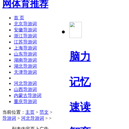
首 页
北京导游词
安徽导游词
浙江导游词
江苏导游词
上海导游词
脑力
山东导游词
湖南导游词
湖北导游词
天津导游词
记忆
河北导游词
山西导游词
内蒙古导游词
重庆导游词
速读
当前位置：
主页
>
范文
>
导游词
>
河北导游词
> >
列表内容页上广告