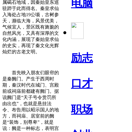
电脑
属碣石地域，因秦始皇东巡
驻跸于此而得名。秦皇求仙
入海处占地19公顷，古树参
天，濒临大海，风景优美，
气候宜人，景区既有旖旎的
自然风光，又具有深厚的文
化内涵，展现了秦始皇求仙
的史实，再现了秦文化光辉
灿烂的古老文明。
励志
首先映入朋友们眼帘的
是秦阙门。产生于西周时
口才
期，秦汉时代在城门、宫殿
前或祠庙前都建有阙门。据
说阙门是“天子号令赏罚所
由出也”，也就是悬挂法
职场
令、布告用以昭示国人的地
方，而祠庙、居室前的阙
是“装饰，别尊卑”，就是
说：阙是一种标志，表明宫