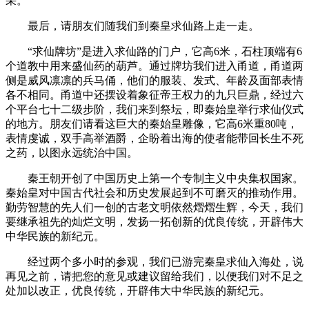
采。
最后，请朋友们随我们到秦皇求仙路上走一走。
“求仙牌坊”是进入求仙路的门户，它高6米，石柱顶端有6
个道教中用来盛仙药的葫芦。通过牌坊我们进入甬道，甬道两
侧是威风凛凛的兵马俑，他们的服装、发式、年龄及面部表情
各不相同。甬道中还摆设着象征帝王权力的九只巨鼎，经过六
个平台七十二级步阶，我们来到祭坛，即秦始皇举行求仙仪式
的地方。朋友们请看这巨大的秦始皇雕像，它高6米重80吨，
表情虔诚，双手高举酒爵，企盼着出海的使者能带回长生不死
之药，以图永远统治中国。
秦王朝开创了中国历史上第一个专制主义中央集权国家。
秦始皇对中国古代社会和历史发展起到不可磨灭的推动作用。
勤劳智慧的先人们一创的古老文明依然熠熠生辉，今天，我们
要继承祖先的灿烂文明，发扬一拓创新的优良传统，开辟伟大
中华民族的新纪元。
经过两个多小时的参观，我们已游完秦皇求仙入海处，说
再见之前，请把您的意见或建议留给我们，以便我们对不足之
处加以改正，优良传统，开辟伟大中华民族的新纪元。