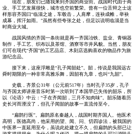
现在，朋友们已随我来到齐国的商业街。战国时代由于商
业、手工艺发展很快，城市也空前繁荣。曾有一位舌辩之士这
样形容齐国曰“临淄之途，车毂击，人肩摩，连袂成帷，举袂
成幕，挥汗如雨。”虽然有些夸张之处，但足以说明临淄是当
时商业大城。
战国风情的齐国一条街就是再一齐国冶铁、盐业、青铜器
制作，手工艺、织布以及茶馆、酒寮等市井风貌。当然，朋友
们可在现代“齐国”的工艺品店、木刻店选购喜欢的物品作为旅
游纪念品。
接下来，这座浮雕是“孔子闻韶处”。韶，传说是我国远古
舜时期限的一种非常高雅乐舞，因韶有九章，也叫“九韶”。
史载，齐景公31年（公元前517年）当时孔子35岁，孔子
与齐国太师讲座音乐时第一次听到了本国早已失传的韶乐，所
以《论语》中云：“子在齐闻韶，三月不知肉味”。韶乐随着历
史长河而湮没了，但孔子闻韶的故事一直流传至今。
“扁鹊行医”。扁鹊原名秦越人，战国时期齐国人。他医术
高明，医德高尚，他采用的望、闻、问、切四诊法，被我国的
中医界一直延用至今，虽说此处建立不久，但扁鹊的头部已让
游客摸得很光，为什么呢？传说，摸一摸扁鹊的头可以消除头