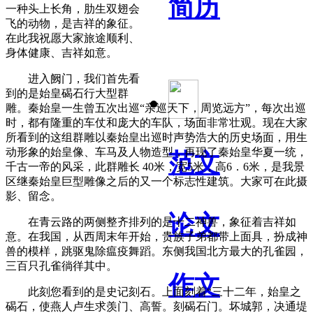
简历
一种头上长角，肋生双翅会
飞的动物，是吉祥的象征。
在此我祝愿大家旅途顺利、
身体健康、吉祥如意。
进入阙门，我们首先看
到的是始皇碣石行大型群
雕。秦始皇一生曾五次出巡“亲巡天下，周览远方”，每次出巡
时，都有隆重的车仗和庞大的车队，场面非常壮观。现在大家
所看到的这组群雕以秦始皇出巡时声势浩大的历史场面，用生
动形象的始皇像、车马及人物造型，再现了秦始皇华夏一统，
范文
千古一帝的风采，此群雕长 40米，宽5米，高6．6米，是我景
区继秦始皇巨型雕像之后的又一个标志性建筑。大家可在此摄
影、留念。
论文
在青云路的两侧整齐排列的是十二神兽，象征着吉祥如
意。在我国，从西周末年开始，贵族子弟都带上面具，扮成神
兽的模样，跳驱鬼除瘟疫舞蹈。东侧我国北方最大的孔雀园，
三百只孔雀徜徉其中。
作文
此刻您看到的是史记刻石。上面刻着“三十二年，始皇之
碣石，使燕人卢生求羡门、高誓。刻碣石门。坏城郭，决通堤