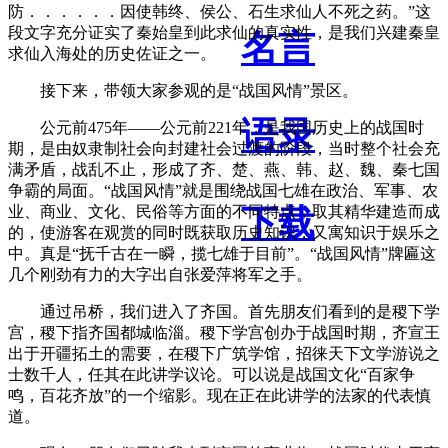
防．．．．．．因使韩终、侯公、石生求仙人不死之药。”这
段文字充分证实了秦始皇到此求仙的真实性，是我们兴建秦皇
名言
求仙入海处的历史佐证之一。
接下来，带领大家参观的是“战国风情”景区。
语录
公元前475年——公元前221年，是我国历史上的战国时
期，是由奴隶制社会向封建社会过渡的阶段，当时整个社会充
满矛盾，战乱不止，形成了齐、楚、燕、韩、赵、魏、秦七国
争霸的局面。“战国风情”就是围绕战国七雄在政治、军事、农
下载
业、商业、文化、民俗等方面的不同特点，取其精华建造而成
的，使游客在观赏的同时既获取历史知识，又寓知识于娱乐之
中。真是“抚千古在一瞬，揽七雄于目前”。“战国风情”牌匾这
几个刚劲有力的大字出自张爱萍将军之手。
通过吊桥，我们进入了齐国。首先朋友们看到的是稷下学
宫，稷下指齐国都城临淄。稷下学宫创办于战国时期，齐宣王
出于开疆拓土的需要，在稷下广筑学馆，招徕天下文学游说之
士数千人，任其在此讲学议论。可以说是战国文化“百家争
鸣，百花齐放”的一个缩影。现在正在此讲学的法家的代表慎
道。