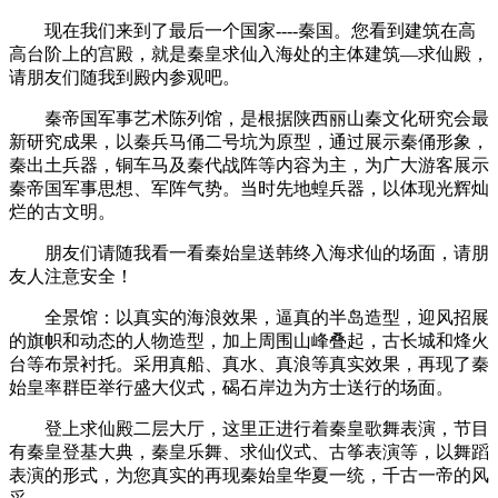
现在我们来到了最后一个国家----秦国。您看到建筑在高
高台阶上的宫殿，就是秦皇求仙入海处的主体建筑—求仙殿，
请朋友们随我到殿内参观吧。
秦帝国军事艺术陈列馆，是根据陕西丽山秦文化研究会最
新研究成果，以秦兵马俑二号坑为原型，通过展示秦俑形象，
秦出土兵器，铜车马及秦代战阵等内容为主，为广大游客展示
秦帝国军事思想、军阵气势。当时先地蝗兵器，以体现光辉灿
烂的古文明。
朋友们请随我看一看秦始皇送韩终入海求仙的场面，请朋
友人注意安全！
全景馆：以真实的海浪效果，逼真的半岛造型，迎风招展
的旗帜和动态的人物造型，加上周围山峰叠起，古长城和烽火
台等布景衬托。采用真船、真水、真浪等真实效果，再现了秦
始皇率群臣举行盛大仪式，碣石岸边为方士送行的场面。
登上求仙殿二层大厅，这里正进行着秦皇歌舞表演，节目
有秦皇登基大典，秦皇乐舞、求仙仪式、古筝表演等，以舞蹈
表演的形式，为您真实的再现秦始皇华夏一统，千古一帝的风