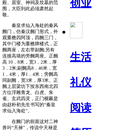
创业
殿、居室、神祠及坟墓的范
围，大臣到此必须肃然起
敬。
秦皇求仙入海处的秦风
阙门，仿秦汉阙门形式，外
观重檐四阿顶，四阙三门，
其中门楼为重檐牌楼式，正
阙两座，左右带副阙;另有
生活
连接高墙的旁阙两座。正阙
高 10．8米，宽3．2米，厚
3．2米;副阙高8．46米，宽
1．4米，厚1．4米；旁阙高
礼仪
同副阙，宽3米，厚3米。正
阙上层梁坊下按东西南北四
方位浮雕青龙、白虎、朱
雀、玄武四灵，正门横匾是
阅读
由赵朴初先生书写的“秦皇
求仙入海处”。
在阙门的前面这对二神
兽叫“天禄”，传说中天禄是