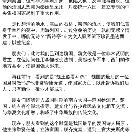
请到秦国，但韩非为李斯所妒，被陷入狱，次年服毒自杀。但
他的治国思想却为秦始皇采用，对秦统一六国，建立专制的中
央集权国家起到了重大作用。
走过碧清的池水，雪白的石桥，潺潺的流水，使我们似置
身于幽雅的苑中。周游列国，走过沧桑的历史，孰能无感？情
发于中，哪能无诗？“留诗亭”专为文人骚客留下珍贵墨迹而
建，以兹纪念。
朋友们，此时我们已到达魏国。魏文候是一位非常贤明的
君主，在位期间任用李悝改变法制，吴起改革军事，西门豹作
地方县令，使魏国强大起来。
再往前行，看到的是“魏王假看斗鸡”，魏国的最后的一位
国君叫做“假”他非常昏庸无道，使国家灭亡，以此告诉我们后
人，只有勤业，敬业才能成功。
朋友们随我进入战国时期的南方大国---楚国参观吧。楚
国，约占有今湖北省等。楚文化与各少数民族文化相互交流，
与华夏文化相融，构成了中华民族的传统文化。
现在，朋友看到的这个雕塑是我国最早的爱国诗人屈原，
他主张举贤任能，立法富国，联齐抗秦，遭到上官大夫斯尚等