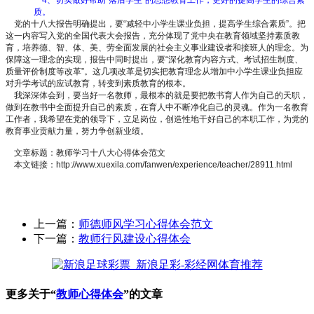
质。
党的十八大报告明确提出，要“减轻中小学生课业负担，提高学生综合素质”。把
这一内容写入党的全国代表大会报告，充分体现了党中央在教育领域坚持素质教
育，培养德、智、体、美、劳全面发展的社会主义事业建设者和接班人的理念。为
保障这一理念的实现，报告中同时提出，要“深化教育内容方式、考试招生制度、
质量评价制度等改革”。这几项改革是切实把教育理念从增加中小学生课业负担应
对升学考试的应试教育，转变到素质教育的根本。
我深深体会到，要当好一名教师，最根本的就是要把教书育人作为自己的天职，
做到在教书中全面提升自己的素质，在育人中不断净化自己的灵魂。作为一名教育
工作者，我希望在党的领导下，立足岗位，创造性地干好自己的本职工作，为党的
教育事业贡献力量，努力争创新业绩。
文章标题：教师学习十八大心得体会范文
本文链接：http://www.xuexila.com/fanwen/experience/teacher/28911.html
上一篇：
师德师风学习心得体会范文
下一篇：
教师行风建设心得体会
更多关于“
教师心得体会
”的文章