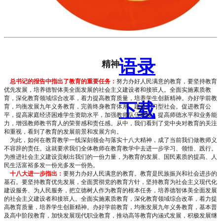
名言
语录
精神
总书记的报告中指出了教育的重要任务：
努力办好人民满意的教育，要坚持教育
优先发展，培养德智体美全面发展的社会主义建设者和接班人。全面实施素质教
育，深化教育领域综合改革，着力提高教育质量，培养学生创新精神。办好学前教
下载
育，均衡发展九年义务教育，完善终身教育体系，建设学习型社会。促进教育公
平，提高家庭经济困难学生资助水平，加强教师队伍建设，提高师德水平和业务能
力，增强教师教书育人的荣誉感和责任感。从中，我们看到了党中央对教育的关注
和重视，看到了教育的发展前景和发展方向。
为此，如何在教育教学一线深刻领会与落实十八大精神，成了当前我们做教师义
不容辞的责任。这就要求我们全体教师在教育教学中去进一步学习、领悟、践行。
为推进社会主义建设贡献出我们的一份力量，为教育的发展、国民素质的提高、人
民生活富裕多发一份光多发一份热。
十八大进一步指出：
要努力办好人民满意的教育。教育是民族振兴和社会进步的
基石。要坚持教育优先发展，全面贯彻党的教育方针，坚持教育为社会主义现代化
建设服务、为人民服务，把立德树人作为教育的根本任务，培养德智体美全面发展
的社会主义建设者和接班人。全面实施素质教育，深化教育领域综合改革，着力提
高教育质量，培养学生创新精神。办好学前教育，均衡发展九年义务教育，基本普
及高中阶段教育，加快发展现代职业教育，推动高等教育内涵式发展，积极发展继