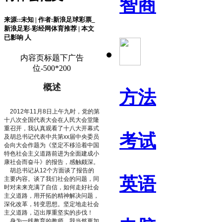
智商
来源::未知 | 作者:新浪足球彩票_
新浪足彩-彩经网体育推荐 | 本文
已影响
人
内容页标题下广告
位-500*200
概述
方法
2012年11月8日上午九时，党的第
十八次全国代表大会在人民大会堂隆
重召开，我认真观看了十八大开幕式
考试
及胡总书记代表中共第xx届中央委员
会向大会作题为《坚定不移沿着中国
特色社会主义道路前进为全面建成小
康社会而奋斗》的报告，感触颇深。
胡总书记从12个方面谈了报告的
英语
主要内容。谈了我们社会的问题，同
时对未来充满了自信，如何走好社会
主义道路，用开拓的精神解决问题，
深化改革，转变思想。坚定地走社会
主义道路，迈出厚重坚实的步伐！
身为一线教育的教师，我当然更加