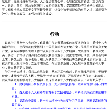
续教育，完善终身教育体系。大力促进教育公平，合理配置教育资源，重点向农
村、边远、贫困、民族地区倾斜，支持特殊教育，提高家庭经济困难学生资助水
平，积极推动农民工子女平等接受教育，让每个孩子都能成为有用之才。鼓励引导
社会力量兴办教育。加强教师队伍建设。
行动
认真学习贯彻十八大精神，也是我们作为普通教师的首要政治任务，通过十八大
精神的学习，使我深刻的觉悟到：中国的兴旺发达关键在党，民族的全面振兴关键
在党。在实际教学和管理工作中认真贯彻落实十八大精神，尤其作为一名基层党
员，要进一步增强了自身的政治意识和责任意识，要把思想和行动统一到全会精神
上来，解放思想，改革创新，在以后的教学工作中要始终坚持党的性质和宗旨，永
葆共产党人政治本色，立足本职岗位，作出更多业绩，为发展中国教育的伟大事
业，作出新的更大贡献。
学习十八大精神，必须从自己做起，从本职工作做起，只有无愧于职责，无愧于
使命，才无愧于党和人民，无愧于“十八大”的要求。严格要求自己作为一名教师，
我认为要更好的学习十八大精神，更深的体会十八大内涵要从以下四方面入手：
1、要明确自己所担负的职责。充分体现责任感，做到自觉履行自己的职
责。
2、自觉把十八大精神与教育教学实践相结合，不断把学到的知识运用于
实践。
3、提高自身素质，将十八大精神作为首要学习的目标，逐渐提高解决问
题的能力。
4、切实做好帮助“落后学生”的思想教育工作，更好的提高学生的综合素