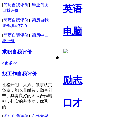
[
简历自我评价
]
毕业简历
英语
自我评价
[
简历自我评价
]
简历自我
评价填写技巧
电脑
[
简历自我评价
]
简历中自
我评价
求职自我评价
>更多>>
找工作自我评价
励志
性格开朗，大方。做事认真
负责，能吃苦耐劳，勤奋刻
苦。具备良好的团队合作精
口才
神，扎实的基本功，优秀
的...
[
求职自我评价
]
市场营销