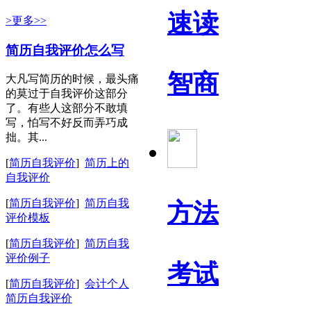
速读
>更多>>
简历自我评价怎么写
智商
大凡写简历的时候，最头痛
的莫过于自我评价这部分
了。有些人这部分不敢填
写，怕写不好反而弄巧成
拙。其...
[
简历自我评价
]
简历上的
自我评价
[
简历自我评价
]
简历自我
方法
评价模板
[
简历自我评价
]
简历自我
评价例子
考试
[
简历自我评价
]
会计个人
简历自我评价