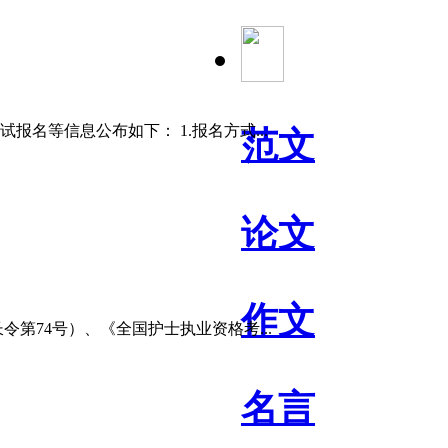
名等信息公布如下： 1.报名方式...
范文
论文
作文
74号）、《全国护士执业资格考...
名言