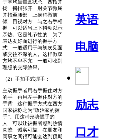
手掌均呈垂直状态，四指并
拢，拇指张开，肘关节微屈
并抬至腰部，上身稍微前
英语
倾，目视对方，与之右手相
握，可以适当上下抖动以示
亲热。它是礼节性的，为了
表达友好而进行的握手方
电脑
式，一般适用于与初次见面
或交往不深的人。这样做双
方均不卑不亢，一般可收到
理想的交际效果。
（2）手扣手式握手：
主动握手者用右手握住对方
的手，再用左手握住对方的
励志
手背，这种握手方式在西方
国家被称之为“政治家的握
手”。用这种形势握手的
人，可以让被握者感到热情
口才
真挚，诚实可靠，在朋友和
同事之间很可能会达到预期