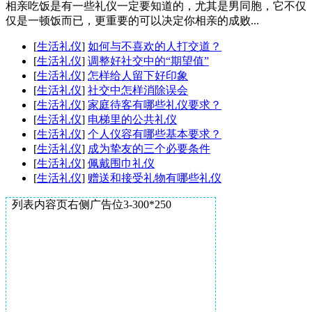
相亲吃饭是有一些礼仪一定要知道的，尤其是男同胞，它不仅
仅是一顿饭而已，更重要的可以决定你相亲的成败...
[
生活礼仪
]
如何与不喜欢的人打交道？
[
生活礼仪
]
调整好社交中的“期望值”
[
生活礼仪
]
怎样给人留下好印象
[
生活礼仪
]
社交中怎样消除误会
[
生活礼仪
]
家庭待客有哪些礼仪要求？
[
生活礼仪
]
电梯里的公共礼仪
[
生活礼仪
]
个人仪容有哪些基本要求？
[
生活礼仪
]
成为挚友的三个必要条件
[
生活礼仪
]
佩戴围巾礼仪
[
生活礼仪
]
赠送和接受礼物有哪些礼仪
列表内容页右侧广告位3-300*250