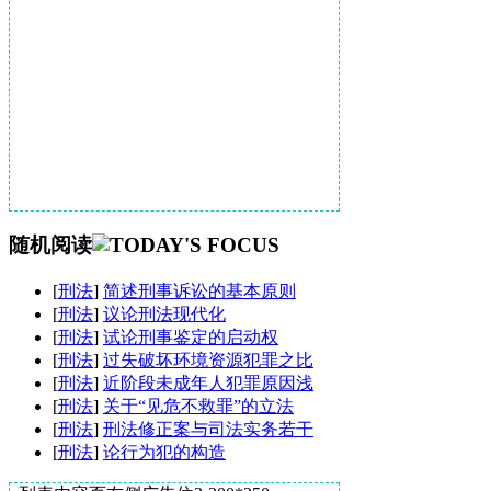
随机阅读
[
刑法
]
简述刑事诉讼的基本原则
[
刑法
]
议论刑法现代化
[
刑法
]
试论刑事鉴定的启动权
[
刑法
]
过失破坏环境资源犯罪之比
[
刑法
]
近阶段未成年人犯罪原因浅
[
刑法
]
关于“见危不救罪”的立法
[
刑法
]
刑法修正案与司法实务若干
[
刑法
]
论行为犯的构造