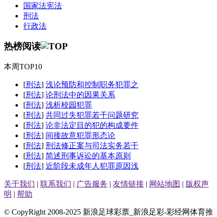
国家法宪法
刑法
行政法
热榜阅读
本周TOP10
[
刑法
]
浅论预防和控制职务犯罪之
[
刑法
]
论刑法中的因果关系
[
刑法
]
浅析校园犯罪
[
刑法
]
共同过失犯罪若干问题研究
[
刑法
]
论非法定目的犯的构成要件
[
刑法
]
间接故意犯罪形态论
[
刑法
]
刑法修正案与司法实务若干
[
刑法
]
简述刑事诉讼的基本原则
[
刑法
]
近阶段未成年人犯罪原因浅
关于我们
|
联系我们
|
广告服务
|
友情链接
|
网站地图
|
版权声
明
|
帮助
© CopyRight 2008-2025 新浪足球彩票_新浪足彩-彩经网体育推