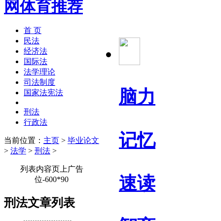
首 页
民法
经济法
国际法
法学理论
司法制度
脑力
国家法宪法
刑法
行政法
记忆
当前位置：
主页
>
毕业论文
>
法学
>
刑法
>
列表内容页上广告
速读
位-600*90
刑法文章列表