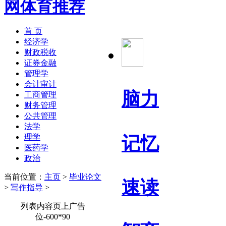
首 页
经济学
财政税收
证券金融
管理学
会计审计
脑力
工商管理
财务管理
公共管理
法学
理学
记忆
医药学
政治
当前位置：
主页
>
毕业论文
速读
>
写作指导
>
列表内容页上广告
位-600*90