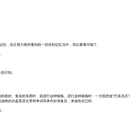
。记住，你正努力将所看到的一切存到记忆当中，所以要看仔细了。
。
休息片刻。
解的新的、复杂的东西时，就进行这种锻炼。进行这种锻炼时：一方面您放
“
巴洛克式
”
或放映的光盘英语文章和单词等来作好准备后，来放给自已听。
力。