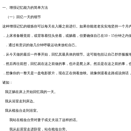
一、增强记忆能力的简单方法
（一）回亿一天的细节
这种增强记忆的锻炼你可以每天在入睡之前进行。如果你能老老实实地坚持一个月
．上床准备睡觉前，或背靠着忱头坐着，或躺着，但要确保自己在10－15分钟之内
．通过有意识的做几分钟呼吸运动来放松自己。
．从今天做的最后一件事开始，回忆其最具体的细节。这可能包括让自己舒舒服服
．然后再往前想，回忆就在这之前做的事，也许是爬上床。然后是在这之前的事，
．想像你的一整天是一盘电影胶片，现在正在倒着放映。就像倒退着走路或说倒话
诸如：
我正躺在床上开始回忆我的一天。
我从浴室走到床边。
我从梳妆台走到浴室。
我站在梳妆台旁对妻子或丈夫说了这样的话。
我从起居室走进卧室，站在梳妆台旁。