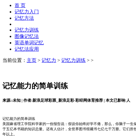
首 页
记忆力入门
记忆方法
记忆力训练
图像记忆法
英语单词记忆
记忆法应用
当前位置：
主页
>
记忆力
>
记忆力训练
> >
记忆能力的简单训练
来源::未知 | 作者:新浪足球彩票_新浪足彩-彩经网体育推荐 | 本文已影响
人
记忆能力的简单训练
美国麻省理工学院科学家的一份报告说：假设你始终好学不倦，那么，你脑子一生
于五亿本书籍的知识总量。还有人估计，全世界图书馆藏书七亿七千万册。它们所
年以上。