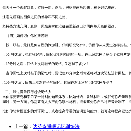
每天换一个观察对象，持续一周。然后，把这些画放起来，根据记忆重画。
注意先后画的图像之间的差异和不同之处。
坚持些方法几周，直到一周结束时能准确在重新画出该周内每天画的图画。
（四）如何记住你的旅游鞋
．找一双鞋，最好是你自己的旅游鞋。仔细研究5分钟，仿佛你从未见过这样的鞋
．5分钟之后，把鞋收起来，回忆你刚刚看到的一切。你已经忘掉了多少？歇息片刻
．15分钟之后，回忆上次对鞋子的记忆,
又忘掉了多少？
．当你回忆上次对鞋子的记忆时，要记住15分钟之后你还将对这次记忆进行回忆。
. 15分钟之后，回想上次对鞋子的回忆。这回你对上次的记忆忘掉多少？
二、 通过音乐获得超级记忆力
当你需要研究和学习某一特别的知识体系，比如外语。备试材料，或任何你希望理
同时，另一方面，你需要有人大声向你读出材料，或者事先你自己将声音录制下、
比如你想掌握更多的外语词汇，或者提高母语的遣词造句能力，就可这样提高记忆
上一篇：
达芬奇睡眠记忆训练法