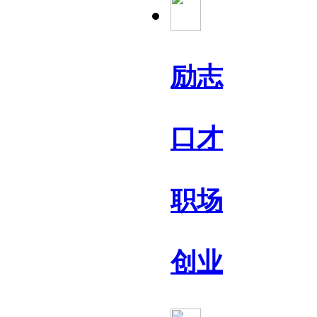
励志
口才
职场
创业