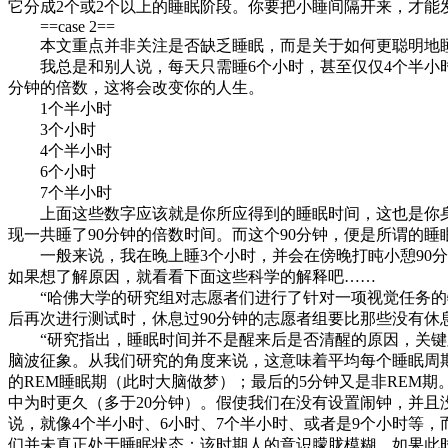
它分成2个或2个以上的睡眠阶段。你要把小睡间隔开来，才能
==case 2==
本文重点并非关注是否缺乏睡眠，而是关于如何更聪明地睡
我总是和别人说，每天只需睡6个小时，甚至仅仅4个半小时
分钟的倍数，这将会改变你的人生。
1个半小时
3个小时
4个半小时
6个小时
7个半小时
上面这些数字应该就是你所应得到的睡眠时间，这也是你身
现一共睡了90分钟的倍数时间。而这个90分钟，便是所谓的睡
一般来说，我在晚上睡3个小时，并会在傍晚打盹小憩90分
如果想了解原因，就看看下面这些科学的解释吧……
“哈佛大学的研究组对志愿者们进行了针对一项视觉任务的特
后再次进行测试时，休息过90分钟的志愿者组要比那些没有
“研究指出，睡眠时间并不是醒来后是否清醒的原因，关键
脑波征象。从我们研究的角度来说，这意味着平均每个睡眠周期有
的REM睡眠期（此时大脑做梦）；最后的5分钟又是非REM期
中为时更久（多于20分钟）。假使我们在没有设置闹钟，并且
说，就像4个半小时、6小时、7个半小时、或者是9个小时等，
们并未真正处于睡眠状态：该时期人的意识朦胧模糊，如果此