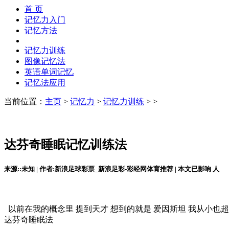
首 页
记忆力入门
记忆方法
记忆力训练
图像记忆法
英语单词记忆
记忆法应用
当前位置：
主页
>
记忆力
>
记忆力训练
> >
达芬奇睡眠记忆训练法
来源::未知 | 作者:新浪足球彩票_新浪足彩-彩经网体育推荐 | 本文已影响
人
以前在我的概念里 提到天才 想到的就是 爱因斯坦 我从小也
达芬奇睡眠法