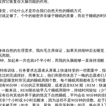
发挥它恢复你大脑功能的作用。
觉，讨论什么才是符合我们自然天性的睡眠方式
就足够了。个中的秘密并非缘于睡眠的质量，而在于睡眠的时间
体自然的生理需求。我向毛主席保证，如果关掉闹钟后去睡觉
眠周期。
钟。加起来一共也就4个半小时，而我的头脑能够一直保持清醒
殊训练，任务要求志愿者从屏幕上快速转变的一些图案中，指认
休息过的完成得好。而事实上，他们和那些休息了一晚的志愿者
则是睡觉时所完成的睡眠周期个数。每个睡眠周期都有五个明显
90分钟：65分的正常睡眠期，或者说非REM 期（REM：快
。一般来说，REM期在较早几个睡眠周期中，持续时间较短（少
没有任何其他外界干挠的情况下自然睡眠，平均会在 90分钟的
而非7个小时或 8小时后醒来，因为这些不是90分钟的倍数。处
时未被干扰（如光、寒冷、尿急、噪音等刺激）的话，将会进入下