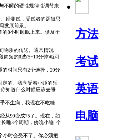
与不睡的硬性规律性调节来
验。经测试，受试者的逻辑思
阔发展前景。
方法
的8小时睡眠上来。谈及个
间物质的传送。通常情况
的θ波(5~10分钟)就可
考试
时间只有2个选择，20分
固定的。我享受着小睡的乐
英语
。你知道什么时候应该去睡
几乎不生病，我现在不吃糖
电脑
从90变成75了。现在，如
上长睡3个周期，傍晚小睡1个
9个小时会受不了。你必须把