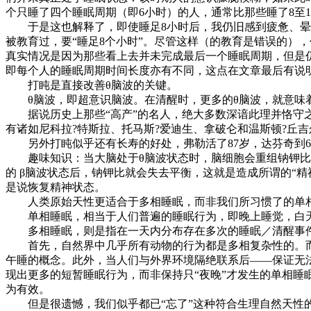
个只睡了四个睡眠周期（即6小时）的人，通常比那些睡了8至
于是这也解释了，即使睡足8小时后，我仍旧感到疲惫、晕乎
被教育过，要“睡足8个小时”。尽管这样（的教育是错误的）
真实情况是因为那些看上去并未完成最后一个睡眠周期，但是
即每个人的睡眠周期时间长度亦有不同，这点在文章最后有说
打盹是直接改善θ脑波的关键。
θ脑波，即超意识脑波。在清醒时，更多的θ脑波，就意味
据说历史上那些“高产”的名人，绝大多数深谙此理并恪守之。
有诸如尼科拉?特斯拉、托马斯?爱迪生、拿破仑和温斯顿?丘吉
另外打盹似乎还有长寿的好处，弗勒活了87岁，达芬奇到6
趣味知识：当大脑处于θ脑波状态时，脑细胞会重组钠钾比
的 β脑波状态后，钠钾比就会失去平衡，这就是造成所谓的“精
是说恢复精神状态。
人类原始天性更适合于多相睡眠，而非我们所习惯了的单
单相睡眠，相当于人们普遍的睡眠行为，即晚上睡觉，白
多相睡眠，则是指在一天内分布存在多次的睡眠／清醒事件
首先，自然界中几乎所有动物的行为都是多相复杂性的。而
午睡的概念。此外，当人们与外界环境隔绝联系后——保证无
现出更多的短暂睡眠行为，而非保持只“夜晚”才发生的单相
为有效。
但是很遗憾，我们似乎都已“忘了”这种符合生理自然天性的