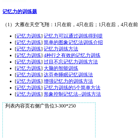
记忆力的训练题
（1）大雁在天空飞翔：1只在前，4只在后；1只在后，4只在前；
[
记忆力训练
]
记忆力可以通过训练得到提
[
记忆力训练
]
简单的图象记忆法训练介绍
[
记忆力训练
]
记忆力训练方法
[
记忆力训练
]
4种行之有效的记忆力训练
[
记忆力训练
]
过目不忘记忆力训练方法
[
记忆力训练
]
大脑的智能训练
[
记忆力训练
]
达芬奇睡眠记忆训练法
[
记忆力训练
]
增强记忆力的训练方法
[
记忆力训练
]
记忆力训练的5个简单方法
[
记忆力训练
]
形象控制记忆法--训练方法
列表内容页右侧广告位3-300*250