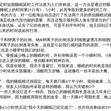
定时短期睡眠延时工作法甚为人们所称道。这一方法是通过对睡
在睡眠上的时间累计只有1．5小时，从而争取到更多的时间工作。
奇的方法，对一位航海运动员进行了长达两个月的类似睡眠试
能满足机体代偿功能的需要，而且还预示着利用人体生理潜力的广
身试验，证实了它的有效性。可是不到半年时间，他又回到正常
出来的时间该如何打发。
子和钾离子的比例。钠&钾离子的比例涉及到细胞渗透压和细胞
离子的比例逐渐失衡，这就是引起我们感到疲劳的原因。一个段简短
这也是小睡带给我们的好处。
慢慢减少晚上的睡眠时间，并在傍晚设置一个小睡时间。小睡的
免你进入更深的睡眠，使你醒来时精神百倍。
。我喜欢睡觉，我并不逃避它。对我来说，睡眠的时间表是很
个小时依然头昏脑胀)，清醒而又舒畅。这就像吃一份丰富的大餐
年了，我的睡眠模式很固定，每天都只睡4个半小时。我很健康，
好。很多人问我如何采取这样的睡眠，我认为关键有2个
些人来说它是不一样的。我自己的睡眠周期长度在这几年来已经
要用闹钟。因为睡眠周期长度的改变，我一天睡4个周期长度，晚
.5小时然后说“我今天的睡眠已经完成了”，也许你在剩余的1