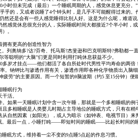
10小时但未完成（最后）一个睡眠周期的人，感觉休息更充分。”
乎的，又或者说睡了4个钟头时，是几乎不可能醒得过来的。
，仍然还是会有一些人感觉睡得比别人好。这是为什么呢，难道
仍然感觉休息很充分的人，实际睡眠时间大都接近7个半小时，或
明）。
着拥有更高的创造性智力
列奥纳多?达?芬奇、托马斯?杰斐逊和巴克明斯特?弗勒都一直
尔等聪明的“大脑”们更是同时利用打盹休息获益不少。
0多岁才挂点——他们都活了各自所处时代男性平均寿命的两倍
率。钠钾比与渗透作用有关，渗透作用即各种化学物质出入脑细
神疲劳”的主要原因。而一个短暂的θ脑波期（约5 至15分钟）
相睡眠行为
天干活。
。如果一天睡眠计划中含一次午睡，那就是一个多相睡眠的例
且多相睡眠是人类婴儿时期占主导地位的睡眠方式，只有在稍
法从自然因素（如阳光），或人为暗示（如钟表、电视节目）来
睡眠。最后一点，小睡打盹——即短时间的睡眠——比起长时间的
睡眠方式，维持着一尘不变的9点睡5点起的作息习惯。