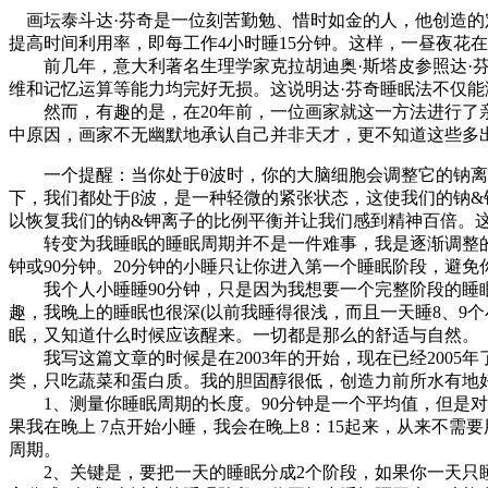
画坛泰斗达·芬奇是一位刻苦勤勉、惜时如金的人，他创造的
提高时间利用率，即每工作4小时睡15分钟。这样，一昼夜花
前几年，意大利著名生理学家克拉胡迪奥·斯塔皮参照达·芬
维和记忆运算等能力均完好无损。这说明达·芬奇睡眠法不仅
然而，有趣的是，在20年前，一位画家就这一方法进行了亲
中原因，画家不无幽默地承认自己并非天才，更不知道这些多
一个提醒：当你处于θ波时，你的大脑细胞会调整它的钠离
下，我们都处于β波，是一种轻微的紧张状态，这使我们的钠&钾
以恢复我们的钠&钾离子的比例平衡并让我们感到精神百倍。
转变为我睡眠的睡眠周期并不是一件难事，我是逐渐调整的。
钟或90分钟。20分钟的小睡只让你进入第一个睡眠阶段，避
我个人小睡睡90分钟，只是因为我想要一个完整阶段的睡眠
趣，我晚上的睡眠也很深(以前我睡得很浅，而且一天睡8、9
眠，又知道什么时候应该醒来。一切都是那么的舒适与自然。
我写这篇文章的时候是在2003年的开始，现在已经2005
类，只吃蔬菜和蛋白质。我的胆固醇很低，创造力前所水有地
1、测量你睡眠周期的长度。90分钟是一个平均值，但是对一
果我在晚上 7点开始小睡，我会在晚上8：15起来，从来不需
周期。
2、关键是，要把一天的睡眠分成2个阶段，如果你一天只睡4