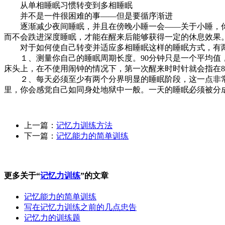
从单相睡眠习惯转变到多相睡眠
并不是一件很困难的事——但是要循序渐进
逐渐减少夜间睡眠，并且在傍晚小睡一会——关于小睡，你应该
而不会跌进深度睡眠，才能在醒来后能够获得一定的休息效果
对于如何使自己转变并适应多相睡眠这样的睡眠方式，有
１、测量你自己的睡眠周期长度。90分钟只是一个平均值，不
床头上，在不使用闹钟的情况下，第一次醒来时时针就会指在8
２、每天必须至少有两个分界明显的睡眠阶段，这一点非常重
里，你会感觉自己如同身处地狱中一般。一天的睡眠必须被分成2
上一篇：
记忆力训练方法
下一篇：
记忆能力的简单训练
更多关于“
记忆力训练
”的文章
记忆能力的简单训练
写在记忆力训练之前的几点忠告
记忆力的训练题