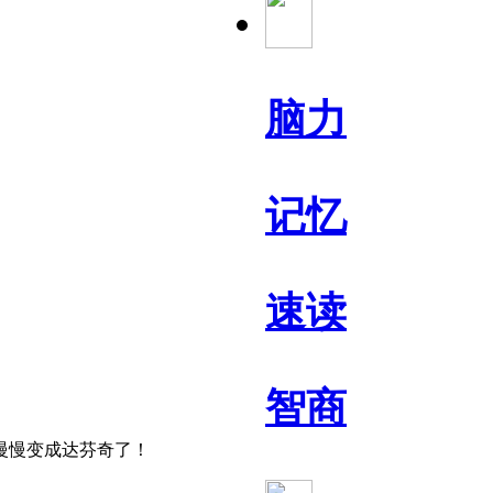
脑力
记忆
速读
智商
中慢慢变成达芬奇了！