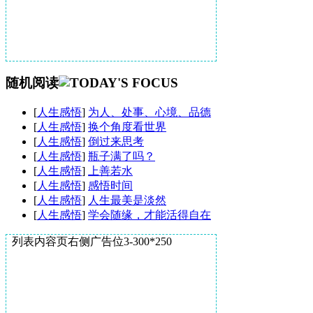
随机阅读
[
人生感悟
]
为人、处事、心境、品德
[
人生感悟
]
换个角度看世界
[
人生感悟
]
倒过来思考
[
人生感悟
]
瓶子满了吗？
[
人生感悟
]
上善若水
[
人生感悟
]
感悟时间
[
人生感悟
]
人生最美是淡然
[
人生感悟
]
学会随缘，才能活得自在
列表内容页右侧广告位3-300*250