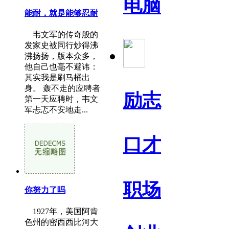
电脑
能耐，就是能够忍耐
韦文军的传奇般的
发家史被同行炒得沸
沸扬扬，版本众多，
他自己也毫不避讳：
其实我是刷马桶出
身。 轰不走的应聘者
励志
第一天应聘时，韦文
军忐忑不安地走...
口才
职场
你努力了吗
1927年，美国阿肯
色州的密西西比河大