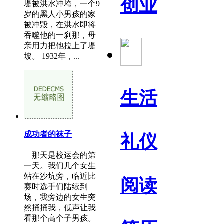
创业
堤被洪水冲垮，一个9
岁的黑人小男孩的家
被冲毁，在洪水即将
吞噬他的一刹那，母
亲用力把他拉上了堤
坡。 1932年，...
生活
成功者的袜子
礼仪
那天是校运会的第
一天。我们几个女生
站在沙坑旁，临近比
阅读
赛时选手们陆续到
场，我旁边的女生突
然捅捅我，低声让我
看那个高个子男孩。