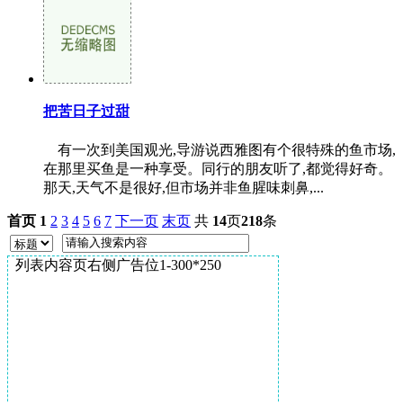
把苦日子过甜
有一次到美国观光,导游说西雅图有个很特殊的鱼市场,
在那里买鱼是一种享受。同行的朋友听了,都觉得好奇。
那天,天气不是很好,但市场并非鱼腥味刺鼻,...
首页
1
2
3
4
5
6
7
下一页
末页
共
14
页
218
条
列表内容页右侧广告位1-300*250