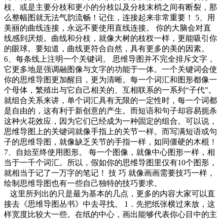
枝、或是主要分枝和更小的分枝以及分枝末梢之间有断裂，那
么整幅图就无法气韵流畅！记住，连接起来非常重要！ 5、用
美丽的曲线连接，永远不要使用直线连接。 你的大脑会对直
线感到厌烦。曲线和分枝，就像大树的枝杈一样，更能吸引你
的眼球。要知道，曲线更符合自然，具有更多的美的因素。
6、每条线上注明一个关键词。 思维导图并不完全排斥文字，
它更多地是强调融图像与文字的功能于一体。一个关键词会使
你的思维导图更加醒目，更为清晰。每一个词汇和图形都像一
个母体，繁殖出与它自己相关的、互相联系的一系列“子代”。
就组合关系来讲，单个词汇具有无限的一定性时，每一个词都
是自由的，这有利于新创意的产生。而短语和句子却容易扼杀
这种火花效应，因为它们已经成为一种固定的组合。可以说，
思维导图上的关键词就像手指上的关节一样。而写满短语或句
子的思维导图，就像缺乏关节的手指一样，如同僵硬的木棍！
7、自始至终使用图形。 每一个图像，就像中心图形一样，相
当于一千个词汇。所以，假如你的思维导图里仅有10个图形，
就相当于记了一万字的笔记！ 技 巧 就像画画需要技巧一样，
绘制思维导图也有一些自己独特的技巧要求。
这里所列出的只是最为基本的几点，更多的内容大家可以直
接去《思维导图丛书》中去寻找。 1．先把纸张横过来放，这
样宽度比较大一些。在纸的中心，画出能够代表你心目中的主