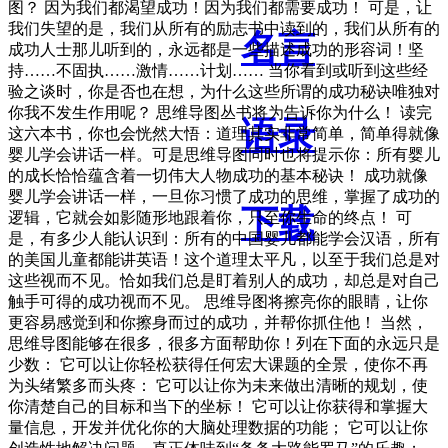
图？ 因为我们都渴望成功！因为我们都需要成功！ 可是，让
我们失望的是，我们从所有的励志书中读到的，我们从所有的
名言
成功人士那儿听到的，永远都是一些描述成功的形容词！坚
持……不固执……激情……计划…… 当你看到或听到这些经
验之谈时，你是否也在想，为什么这些所谓的成功秘诀唯独对
你我不发生作用呢？ 思维导图丛书将为告诉你为什么！ 读完
语录
这六本书，你也会恍然大悟：道理其实非常简单，简单得就像
婴儿学会讲话一样。可是思维导图同时也将提示你：所有婴儿
的成长恰恰蕴含着一切伟大人物成功的基本秘诀！ 成功就像
婴儿学会讲话一样，一旦你习惯了成功的思维，掌握了成功的
下载
逻辑，它就会如影随形地跟着你，只至你生命的终点！ 可
是，有多少人能认识到：所有的中国婴儿都能学会汉语，所有
的美国儿童都能讲英语！这个道理太平凡，以至于我们总是对
这些视而不见。恰如我们总是盯着别人的成功，却总是对自己
触手可得的成功视而不见。 思维导图将擦亮你的眼睛，让你
更容易感觉到和你擦身而过的成功，并帮你抓住他！ 当然，
思维导图能够在很多，很多方面帮助你！列在下面的永远只是
少数： 它可以让你轻松获得任何宏大课题的全景，使你不再
为头绪繁多而头疼： 它可以让你为未来做出清晰的规划，使
你清楚自己的目标和当下的坐标！ 它可以让你获得和掌握大
量信息，开发并优化你的大脑处理数据的功能； 它可以让你