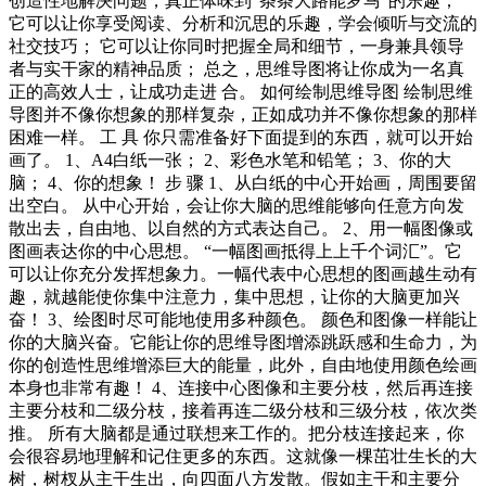
创造性地解决问题，真正体味到“条条大路能罗马”的乐趣；
它可以让你享受阅读、分析和沉思的乐趣，学会倾听与交流的
社交技巧； 它可以让你同时把握全局和细节，一身兼具领导
者与实干家的精神品质； 总之，思维导图将让你成为一名真
正的高效人士，让成功走进 合。 如何绘制思维导图 绘制思维
导图并不像你想象的那样复杂，正如成功并不像你想象的那样
困难一样。 工 具 你只需准备好下面提到的东西，就可以开始
画了。 1、A4白纸一张； 2、彩色水笔和铅笔； 3、你的大
脑； 4、你的想象！ 步 骤 1、从白纸的中心开始画，周围要留
出空白。 从中心开始，会让你大脑的思维能够向任意方向发
散出去，自由地、以自然的方式表达自己。 2、用一幅图像或
图画表达你的中心思想。 “一幅图画抵得上上千个词汇”。它
可以让你充分发挥想象力。一幅代表中心思想的图画越生动有
趣，就越能使你集中注意力，集中思想，让你的大脑更加兴
奋！ 3、绘图时尽可能地使用多种颜色。 颜色和图像一样能让
你的大脑兴奋。它能让你的思维导图增添跳跃感和生命力，为
你的创造性思维增添巨大的能量，此外，自由地使用颜色绘画
本身也非常有趣！ 4、连接中心图像和主要分枝，然后再连接
主要分枝和二级分枝，接着再连二级分枝和三级分枝，依次类
推。 所有大脑都是通过联想来工作的。把分枝连接起来，你
会很容易地理解和记住更多的东西。这就像一棵茁壮生长的大
树，树杈从主干生出，向四面八方发散。假如主干和主要分