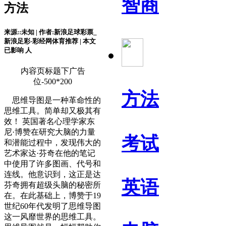
智商
方法
来源::未知 | 作者:新浪足球彩票_
新浪足彩-彩经网体育推荐 | 本文
已影响
人
内容页标题下广告
位-500*200
方法
思维导图是一种革命性的
思维工具。简单却又极其有
效！ 英国著名心理学家东
尼·博赞在研究大脑的力量
考试
和潜能过程中，发现伟大的
艺术家达·芬奇在他的笔记
中使用了许多图画、代号和
连线。他意识到，这正是达
英语
芬奇拥有超级头脑的秘密所
在。在此基础上，博赞于19
世纪60年代发明了思维导图
这一风靡世界的思维工具。