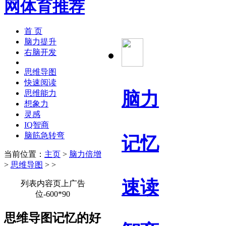
首 页
脑力提升
右脑开发
思维导图
快速阅读
脑力
思维能力
想象力
灵感
IQ智商
脑筋急转弯
记忆
当前位置：
主页
>
脑力倍增
>
思维导图
> >
速读
列表内容页上广告
位-600*90
思维导图记忆的好