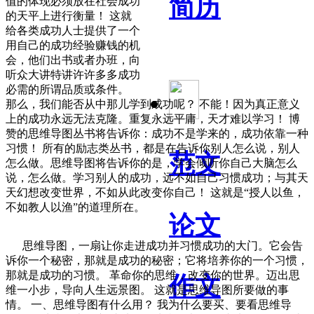
简历
值的体现必须放在社会成功
的天平上进行衡量！ 这就
给各类成功人士提供了一个
用自己的成功经验赚钱的机
会，他们出书或者办班，向
听众大讲特讲许许多多成功
必需的所谓品质或条件。
那么，我们能否从中那儿学到成功呢？ 不能！因为真正意义
上的成功永远无法克隆。重复永远平庸，天才难以学习！ 博
赞的思维导图丛书将告诉你：成功不是学来的，成功依靠一种
习惯！ 所有的励志类丛书，都是在告诉你别人怎么说，别人
范文
怎么做。思维导图将告诉你的是，学会倾听你自己大脑怎么
说，怎么做。学习别人的成功，远不如自己习惯成功；与其天
天幻想改变世界，不如从此改变你自己！ 这就是“授人以鱼，
不如教人以渔”的道理所在。
论文
思维导图，一扇让你走进成功并习惯成功的大门。它会告
诉你一个秘密，那就是成功的秘密；它将培养你的一个习惯，
那就是成功的习惯。 革命你的思维，改变你的世界。迈出思
作文
维一小步，导向人生远景图。 这就是思维导图所要做的事
情。 一、思维导图有什么用？ 我为什么要买、要看思维导