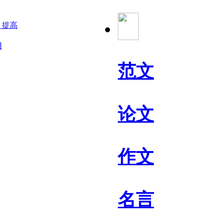
，提高
用
范文
论文
作文
名言