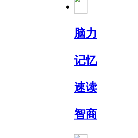
脑力
记忆
速读
智商