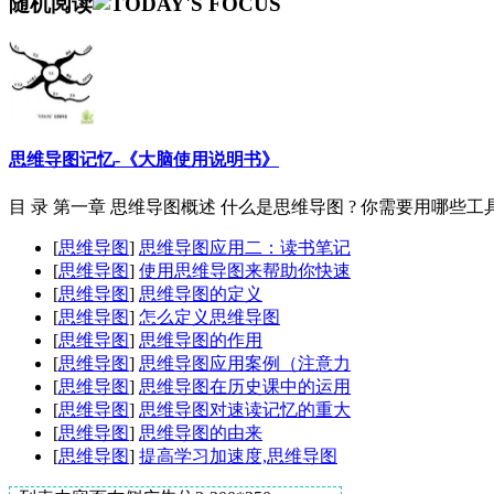
随机阅读
思维导图记忆-《大脑使用说明书》
目 录 第一章 思维导图概述 什么是思维导图 ? 你需要用哪些工具
[
思维导图
]
思维导图应用二：读书笔记
[
思维导图
]
使用思维导图来帮助你快速
[
思维导图
]
思维导图的定义
[
思维导图
]
怎么定义思维导图
[
思维导图
]
思维导图的作用
[
思维导图
]
思维导图应用案例（注意力
[
思维导图
]
思维导图在历史课中的运用
[
思维导图
]
思维导图对速读记忆的重大
[
思维导图
]
思维导图的由来
[
思维导图
]
提高学习加速度,思维导图