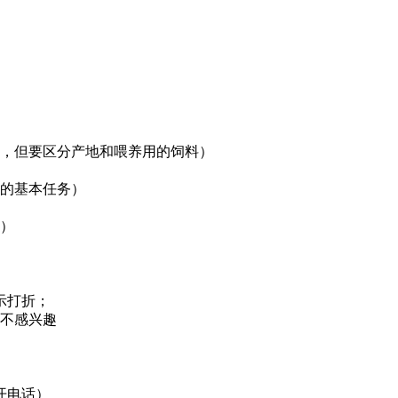
肉，但要区分产地和喂养用的饲料）
朵的基本任务）
买）
示打折；
背不感兴趣
开电话）