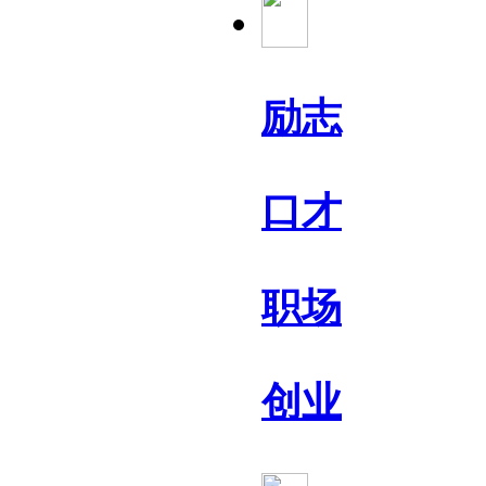
励志
口才
职场
创业