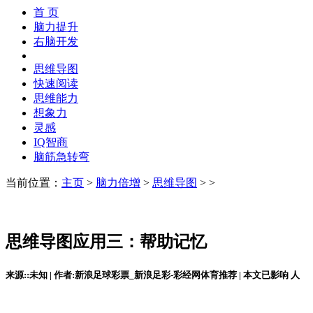
首 页
脑力提升
右脑开发
思维导图
快速阅读
思维能力
想象力
灵感
IQ智商
脑筋急转弯
当前位置：
主页
>
脑力倍增
>
思维导图
> >
思维导图应用三：帮助记忆
来源::未知 | 作者:新浪足球彩票_新浪足彩-彩经网体育推荐 | 本文已影响
人