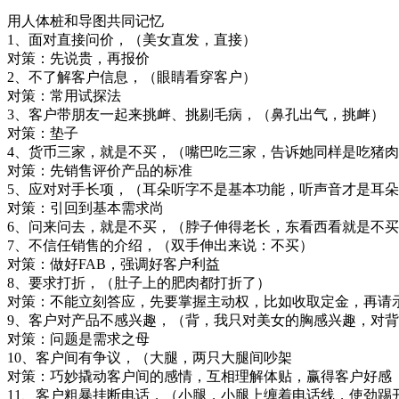
用人体桩和导图共同记忆
1、面对直接问价，（美女直发，直接）
对策：先说贵，再报价
2、不了解客户信息，（眼睛看穿客户）
对策：常用试探法
3、客户带朋友一起来挑衅、挑剔毛病，（鼻孔出气，挑衅）
对策：垫子
4、货币三家，就是不买，（嘴巴吃三家，告诉她同样是吃猪
对策：先销售评价产品的标准
5、应对对手长项，（耳朵听字不是基本功能，听声音才是耳
对策：引回到基本需求尚
6、问来问去，就是不买，（脖子伸得老长，东看西看就是不
7、不信任销售的介绍，（双手伸出来说：不买）
对策：做好FAB，强调好客户利益
8、要求打折，（肚子上的肥肉都打折了）
对策：不能立刻答应，先要掌握主动权，比如收取定金，再请
9、客户对产品不感兴趣，（背，我只对美女的胸感兴趣，对
对策：问题是需求之母
10、客户间有争议，（大腿，两只大腿间吵架
对策：巧妙撬动客户间的感情，互相理解体贴，赢得客户好感
11、客户粗暴挂断电话，（小腿，小腿上缠着电话线，使劲踢