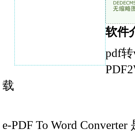
软件
pdf
PDF2
载
e-PDF To Word Convert