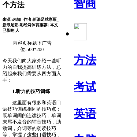
智商
个方法
来源::未知 | 作者:新浪足球彩票_
新浪足彩-彩经网体育推荐 | 本文
已影响
人
内容页标题下广告
位-500*200
方法
今天我们向大家介绍一些听
力的自我提高训练方法，总
绍起来我们需要从四方面入
手：
考试
1.听力的技巧训练
这里面有很多和英语口
语技巧训练相同的技巧点：
英语
既单词间的连读技巧，单词
末尾不发音的辅音技巧，助
动词，介词等的弱读技巧
等，掌握了这些口语技巧，