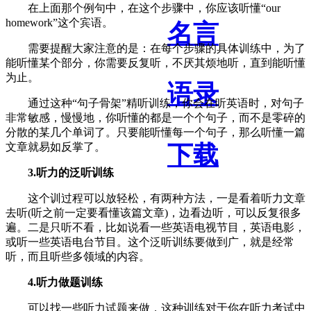
在上面那个例句中，在这个步骤中，你应该听懂“our
homework”这个宾语。
名言
需要提醒大家注意的是：在每个步骤的具体训练中，为了
能听懂某个部分，你需要反复听，不厌其烦地听，直到能听懂
为止。
语录
通过这种“句子骨架”精听训练，你会在听英语时，对句子
非常敏感，慢慢地，你听懂的都是一个个句子，而不是零碎的
分散的某几个单词了。只要能听懂每一个句子，那么听懂一篇
下载
文章就易如反掌了。
3.听力的泛听训练
这个训过程可以放轻松，有两种方法，一是看着听力文章
去听(听之前一定要看懂该篇文章)，边看边听，可以反复很多
遍。二是只听不看，比如说看一些英语电视节目，英语电影，
或听一些英语电台节目。这个泛听训练要做到广，就是经常
听，而且听些多领域的内容。
4.听力做题训练
可以找一些听力试题来做，这种训练对于你在听力考试中