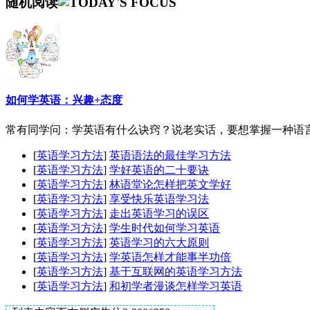
随机阅读
如何学英语：兴趣+态度
常有同学问：学英语有什么诀窍？说老实话，要想掌握一种语言
[
英语学习方法
]
英语语法的最佳学习方法
[
英语学习方法
]
学好英语的二十要诀
[
英语学习方法
]
林语堂论怎样把英文学好
[
英语学习方法
]
享受快乐英语学习法
[
英语学习方法
]
走出英语学习的误区
[
英语学习方法
]
学生时代如何学习英语
[
英语学习方法
]
英语学习的六大原则
[
英语学习方法
]
学英语怎样才能事半功倍
[
英语学习方法
]
基于互联网的英语学习方法
[
英语学习方法
]
和初学者漫谈怎样学习英语