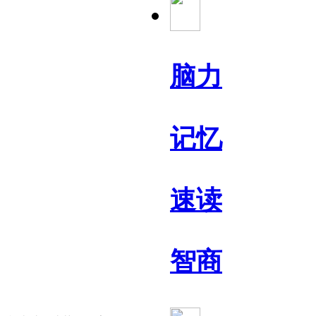
脑力
记忆
速读
智商