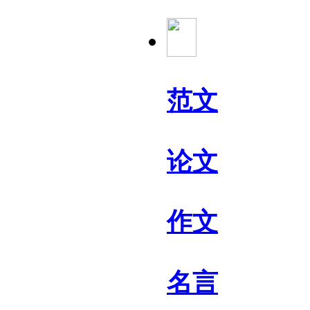
范文
论文
作文
名言