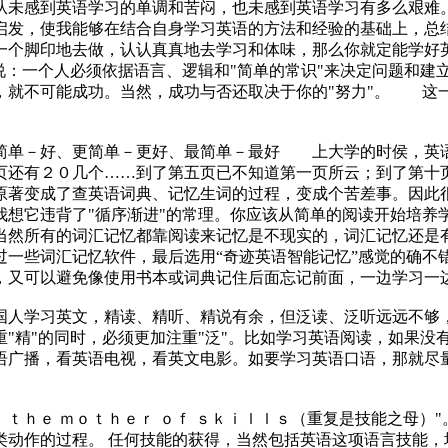
从未感到英语学习的单调和苦闷，也未感到英语学习有多么艰难
启发，使我能够在结合自身学习英语的方法和经验的基础上，总
一个脚印地去做，认认真真地去学习和体味，那么你就定能学
说：一个人必须依据语言、逻辑和"简单的常识"来决定问题和建
，就不可能成功。当然，成功与否还取决于你的"努力"。 这
单－好、更简单－更好、最简单－最好 上大学的时侯，英语
页还有２０几个……到了第五页已不知道第一页所云；到了第十
原著变成了查英语词典、
记忆
生词的过程，变成个苦差事。因此
我想它违背了"循序渐进"的常理。你应该从简单的阅读开始培养
当然所有的词汇记忆都靠阅读来记忆是不现实的，词汇记忆还是
过一些词汇记忆软件，最后选用“奇迹英语智能记忆”感觉的确不
，又可以避免像使用书本或词典记住后面忘记前面，一边学习一
人学习英文，精读、精听、精说有余，但泛读、泛听远远不够
"精"的同时，必须更加注重"泛"。比如学习英语阅读，如果没
语广播，看英语电视，看英文电影。如要学习英语口语，那就尽
ｔｈｅ ｍｏｔｈｅｒ ｏｆ ｓｋｉｌｌｓ（重复是技能之母）
类动作的过程。 任何技能的获得，当然包括英语这项语言技能，