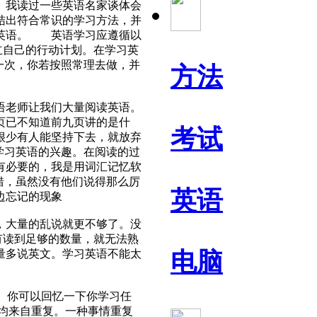
。我读过一些英语名家谈体会
结出符合常识的学习方法，并
好英语。 英语学习应遵循以
立自己的行动计划。在学习英
一次，你若按照常理去做，并
方法
老师让我们大量阅读英语。
页已不知道前九页讲的是什
考试
很少有人能坚持下去，就放弃
学习英语的兴趣。在阅读的过
有必要的，我是用词汇记忆软
错，虽然没有他们说得那么厉
英语
边忘记的现象
，大量的乱说就更不够了。没
有读到足够的数量，就无法熟
量多说英文。学习英语不能太
电脑
"。你可以回忆一下你学习任
均来自重复。一种事情重复