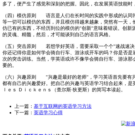
多了，便产生了感觉和深刻的把握。因此，在发展英语技能时
（四）模仿原则 语言是人们在长时间的实践中形成的认同符
等一切可以模仿的东西，并且模仿得越来越象，突然有一天，
仿已有的东西，不经历到位的模仿的"创新"意味着错误。创
的灵魂、精髓，然后，才可能谈到自己的语言风格。
（五）突击原则 若想学好英语，需要采取一个个"速战速决"
你还记得你是如何学会骑自行车、游泳或开车的吗？你是否是
次的突击
训练
。当然，学英语或许不像学会骑自行车、游泳那
要的。
（六）兴趣原则 "兴趣是最好的老师"，学习英语首先要有
都有自己的兴趣爱好。把自己的兴趣与英语学习结合起来，是
ｌｅｓ Ｄｉｃｋｅｎｓ（查尔斯·狄更斯）的简写本读起。
上一篇：
基于互联网的英语学习方法
下一篇：
英语学习心得