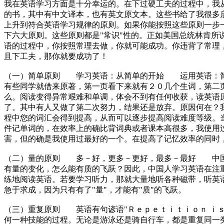
我在英语学习方面是十分幸运的。在下过硬工夫的过程中，我
的书，其中有中文译本，也有英文原文本。这些书给了我很多
上升到符合英语学习规律的原则。如果你能按照这些原则一步
下六大原则。这些原则都是"常识"性的。正如美国总统林肯所
语的过程中，你按照常理去做，你就可能成功。你违背了常理
且下工夫，那你就要成功了！
（一）简单原则 学习英语：从简单的开始 运用英语：简
有些同学就借来原著，第一页看下来就有２０几个生词，第二
么。阅读变得异常艰难和单调，体会不到有任何收获，读英语
了。其中有人又做了第二次努力，结果还是放弃。原因何在？
程中您的词汇会得到提高，从而可以逐步提高阅读难度等级。
件记单词的，在效率上的确比背词典或者课本高很多，我使用
害，但的确是我使用过最好的一个。在提高了记忆效率的同时
（二）量的原则 多－好，更多－更好，最多－最好 中国
有量的变化，怎么能有质的飞跃？因此，中国人学习英语在注重
练地阅读英语。若要学习听力，那就大量地听各种磁带，听英
急于求成，因为只有有了"量"，才能有"质"的飞跃。
（三）重复原则 英语有句谚语"Ｒｅｐｅｔｉｔｉｏｎ ｉｓ 
何一种技能的过程。无论是游泳还是骑自行车，都是重复同一