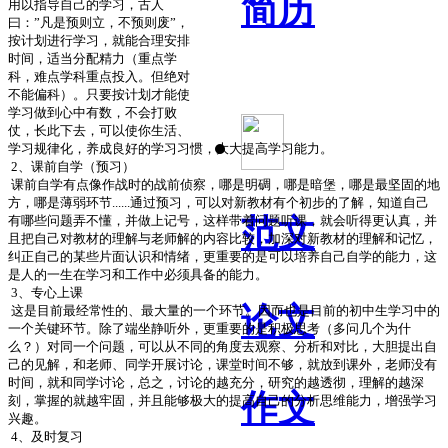
简历
用以指导自己的学习，古人
曰：”凡是预则立，不预则废”，
按计划进行学习，就能合理安排
时间，适当分配精力（重点学
科，难点学科重点投入。但绝对
不能偏科）。只要按计划才能使
学习做到心中有数，不会打败
仗，长此下去，可以使你生活、
学习规律化，养成良好的学习习惯，大大提高学习能力。
2
、课前自学（预习）
课前自学有点像作战时的战前侦察，哪是明碉，哪是暗堡，哪是最坚固的地
方，哪是薄弱环节
......
通过预习，可以对新教材有个初步的了解，知道自己
有哪些问题弄不懂，并做上记号，这样带着问题听课，就会听得更认真，并
范文
且把自己对教材的理解与老师解的内容比较，加深对新教材的理解和记忆，
纠正自己的某些片面认识和情绪，更重要的是可以培养自己自学的能力，这
是人的一生在学习和工作中必须具备的能力。
3
、专心上课
论文
这是目前最经常性的、最大量的一个环节。因而也是目前的初中生学习中的
一个关键环节。除了端坐静听外，更重要的是积极思考（多问几个为什
么？）对同一个问题，可以从不同的角度去观察、分析和对比，大胆提出自
己的见解，和老师、同学开展讨论，课堂时间不够，就放到课外，老师没有
时间，就和同学讨论，总之，讨论的越充分，研究的越透彻，理解的越深
作文
刻，掌握的就越牢固，并且能够极大的提高自己的分析思维能力，增强学习
兴趣。
4
、及时复习