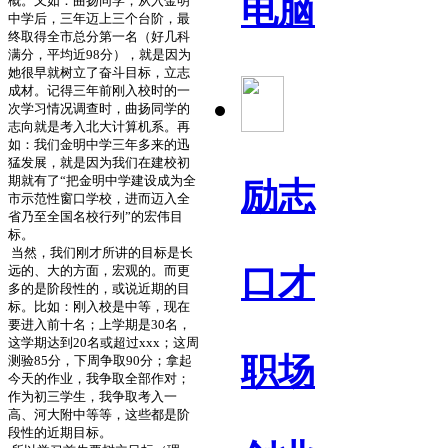
电脑
概。又如：曲扬同学，从入金明
中学后，三年迈上三个台阶，最
终取得全市总分第一名（好几科
满分，平均近
98
分），就是因为
她很早就树立了奋斗目标，立志
成材。记得三年前刚入校时的一
次学习情况调查时，曲扬同学的
志向就是考入北大计算机系。再
如：我们金明中学三年多来的迅
猛发展，就是因为我们在建校初
期就有了“把金明中学建设成为全
励志
市示范性窗口学校，进而迈入全
省乃至全国名校行列”的宏伟目
标。
当然，我们刚才所讲的目标是长
远的、大的方面，宏观的。而更
口才
多的是阶段性的，或说近期的目
标。比如：刚入校是中等，现在
要进入前十名；上学期是
30
名，
这学期达到
20
名或超过
xxx
；这周
职场
测验
85
分，下周争取
90
分；拿起
今天的作业，我争取全部作对；
作为初三学生，我争取考入一
高、河大附中等等，这些都是阶
段性的近期目标。