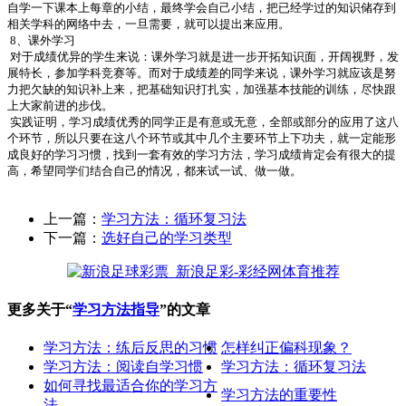
自学一下课本上每章的小结，最终学会自己小结，把已经学过的知识储存到
相关学科的网络中去，一旦需要，就可以提出来应用。
8
、课外学习
对于成绩优异的学生来说：课外学习就是进一步开拓知识面，开阔视野，发
展特长，参加学科竞赛等。而对于成绩差的同学来说，课外学习就应该是努
力把欠缺的知识补上来，把基础知识打扎实，加强基本技能的训练，尽快跟
上大家前进的步伐。
实践证明，学习成绩优秀的同学正是有意或无意，全部或部分的应用了这八
个环节，所以只要在这八个环节或其中几个主要环节上下功夫，就一定能形
成良好的学习习惯，找到一套有效的学习方法，学习成绩肯定会有很大的提
高，希望同学们结合自己的情况，都来试一试、做一做。
上一篇：
学习方法：循环复习法
下一篇：
选好自己的学习类型
更多关于“
学习方法指导
”的文章
学习方法：练后反思的习惯
怎样纠正偏科现象？
学习方法：阅读自学习惯
学习方法：循环复习法
如何寻找最适合你的学习方
学习方法的重要性
法