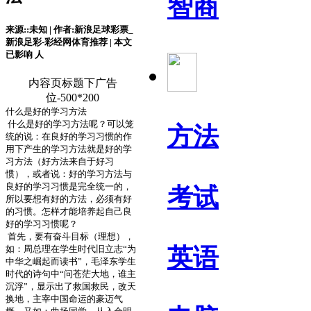
智商
来源::未知 | 作者:新浪足球彩票_
新浪足彩-彩经网体育推荐 | 本文
已影响
人
内容页标题下广告
位-500*200
什么是好的学习方法
什么是好的学习方法呢？可以笼
方法
统的说：在良好的学习习惯的作
用下产生的学习方法就是好的学
习方法（好方法来自于好习
惯），或者说：好的学习方法与
良好的学习习惯是完全统一的，
考试
所以要想有好的方法，必须有好
的习惯。怎样才能培养起自己良
好的学习习惯呢？
首先，要有奋斗目标（理想），
如：周总理在学生时代旧立志“为
英语
中华之崛起而读书”，毛泽东学生
时代的诗句中“问苍茫大地，谁主
沉浮”，显示出了救国救民，改天
换地，主宰中国命运的豪迈气