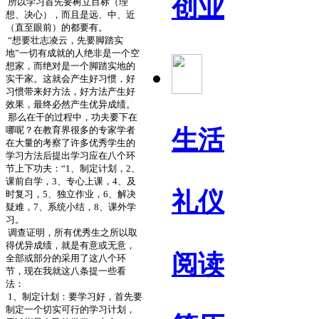
创业
所以学习首先要树立目标（理
想、决心），而且是远、中、近
（直至眼前）的都要有。
“想要壮志凌云，先要脚踏实
地”一切有成就的人绝非是一个空
想家，而绝对是一个脚踏实地的
实干家。这就会产生好习惯，好
习惯带来好方法，好方法产生好
效果，最终必然产生优异成绩。
那么在干的过程中，功夫要下在
哪呢？在教育界很多的专家学者
生活
在大量的考察了许多优秀学生的
学习方法后提出学习应在八个环
节上下功夫：“
1
、制定计划，
2
、
课前自学，
3
、专心上课，
4
、及
礼仪
时复习，
5
、独立作业，
6
、解决
疑难，
7
、系统小结，
8
、课外学
习。
调查证明，所有优秀生之所以取
得优异成绩，就是有意或无意，
阅读
全部或部分的采用了这八个环
节，现在我就这八条提一些看
法：
1
、制定计划：要学习好，首先要
制定一个切实可行的学习计划，