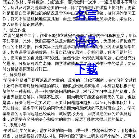
现在的教材，学科庞杂，知识点多，要想做到一次净，一遍成是根本不可能
的，所以及时复习是非常必要的一环，除了跟随老师在课堂上复习外，更多
名言
的是根据自己掌握知识的情况及学习中出现的遗忘等现象，做好课外复习工
作，复习不应是机械地重复几遍，而是把学过的知识更加系统化，条理化，
纳入到整个知识体系中。
5
、独立作业
强调的是独立二字，作业不能独立就完全失去了作业的任何积极意义，那就
语录
不如不做。此外，我们还要坚决反对那些单纯任务观点，为应付老师检查而
作业的不良习惯。作业实际上是课堂学习的继续。通过作业巩固课堂所学知
识，检查课堂听课的效果，培养自己独立思考，分析问题，解决问题的能
力，提高自己的自觉性和积极性。当然作业中出现的疑难问题，在经过充分
的思考、分析后可以向老师、同学请教或开展讨论，对作业中的错误，要及
下载
时分析错误原因进行订正。
6
、解决疑难
学习中的疑难问题可以说是大量的、反复的、连续不断的，在学习的全过程
中始终伴随着对疑难问题的解决，能够提出疑点和难点，本身就是积极开动
脑筋的一种表现，是一种想解决问题的表现，对当天学习中出现的疑难，应
该当天就把它解决（问题不过夜），因为明天可能还会有明天的问题，也就
是说：解决问题一定要及时，不要让问题越积越多，以至到后来堆积如山，
无法解决。很多学习掉队的同学就是因为问题解决的不及时而造成的。学习
基础差的同学问起题已经成堆，就应该尽快地、系统得把欠缺的知识补起
来，这需要有坚强的决心和极大的毅力，应尽可能的求得老师的帮助。
7
、系统小结
平时我们学的知识，需要经常的顺一顺、理一理，找起来就方便，用起来就
顺当，这就需要进行系统小结。同学们除了课堂上听从老师小结外，还可以