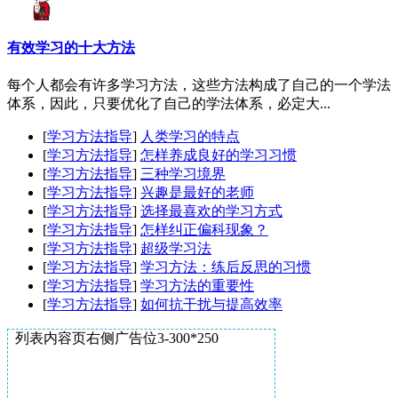
有效学习的十大方法
每个人都会有许多学习方法，这些方法构成了自己的一个学法
体系，因此，只要优化了自己的学法体系，必定大...
[
学习方法指导
]
人类学习的特点
[
学习方法指导
]
怎样养成良好的学习习惯
[
学习方法指导
]
三种学习境界
[
学习方法指导
]
兴趣是最好的老师
[
学习方法指导
]
选择最喜欢的学习方式
[
学习方法指导
]
怎样纠正偏科现象？
[
学习方法指导
]
超级学习法
[
学习方法指导
]
学习方法：练后反思的习惯
[
学习方法指导
]
学习方法的重要性
[
学习方法指导
]
如何抗干扰与提高效率
列表内容页右侧广告位3-300*250