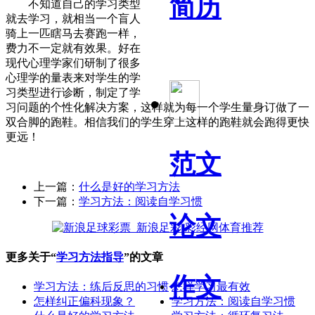
简历
不知道自己的学习类型
就去学习，就相当一个盲人
骑上一匹瞎马去赛跑一样，
费力不一定就有效果。好在
现代心理学家们研制了很多
心理学的量表来对学生的学
习类型进行诊断，制定了学
习问题的个性化解决方案，这样就为每一个学生量身订做了一
双合脚的跑鞋。相信我们的学生穿上这样的跑鞋就会跑得更快
更远！
范文
上一篇：
什么是好的学习方法
下一篇：
学习方法：阅读自学习惯
论文
更多关于“
学习方法指导
”的文章
作文
学习方法：练后反思的习惯
怎样学习最有效
怎样纠正偏科现象？
学习方法：阅读自学习惯