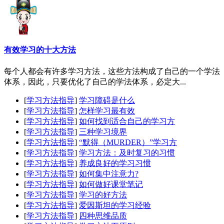
有效学习的十大方法
每个人都会有许多学习方法，这些方法构成了自己的一个学法
体系，因此，只要优化了自己的学法体系，必定大...
[
学习方法指导
]
学习障碍是什么
[
学习方法指导
]
怎样学习最有效
[
学习方法指导
]
如何找到适合自己的学习方
[
学习方法指导
]
三种学习境界
[
学习方法指导
]
“默得（MURDER）”学习方
[
学习方法指导
]
学习方法：及时复习的习惯
[
学习方法指导
]
养成良好的学习习惯
[
学习方法指导
]
如何集中注意力?
[
学习方法指导
]
如何做好课堂笔记
[
学习方法指导
]
学习的好方法
[
学习方法指导
]
爱因斯坦的学习经验
[
学习方法指导
]
四种思维品质