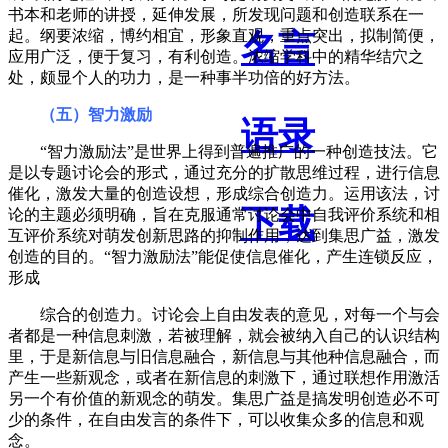
书本和老师的讲授，延伸发展，所发现问题和创造联系在一
起。纲要浓缩，博约相宜，形象直观，重点突出，拟制简便，
名言
应用广泛，便于复习，有利创造。浓缩学科中的精华结穴之
处，颇显个人的功力，是一种事半功倍的好方法。
（五）智力激励
语录
“智力激励法”是世界上得到普遍推广的一种创造技法。它
是以专题讨论会的形式，通过充分的扩散思维过程，进行信息
催化，激发大量的创造设想，形成综合创造力。运用该法，讨
下载
论的主题必须明确，旨在克服通常讨论会中自我评价系统和相
互评价系统对萌发创新思路的抑制作用，达到集思广益，激发
创造的目的。“智力激励法”能促使信息催化，产生连锁反应，
形成
综合的创造力。讨论会上自由发表的意见，对每一个与会
者都是一种信息刺激，若被理解，就会被纳入自己的认识结构
里，于是新信息与旧信息融合，新信息与其他种信息融合，而
产生一些新观念，或者在新信息的刺激下，通过联想作用激活
另一个有价值的新观念的萌发。集思广益是搞发明创造必不可
少的条件，在自由发言的条件下，可以收集众多的信息和观
念。