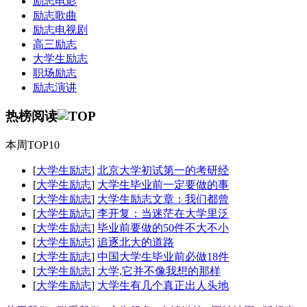
励志电影
励志歌曲
励志电视剧
高三励志
大学生励志
职场励志
励志演讲
热榜阅读
本周TOP10
[
大学生励志
]
北京大学初试第一的考研经
[
大学生励志
]
大学生毕业前一定要做的事
[
大学生励志
]
大学生励志文章：我们都曾
[
大学生励志
]
李开复：当迷茫在大学里泛
[
大学生励志
]
毕业前要做的50件不大不小
[
大学生励志
]
追逐北大的道路
[
大学生励志
]
中国大学生毕业前必做18件
[
大学生励志
]
大学,它并不像我想的那样
[
大学生励志
]
大学生有几个真正出人头地