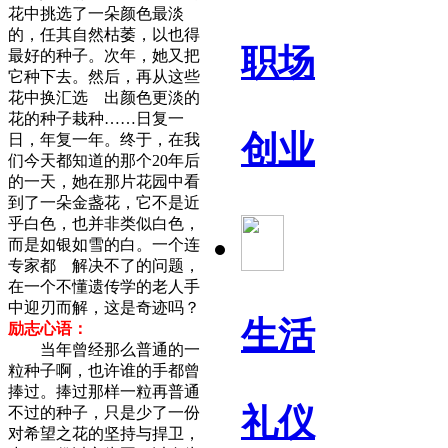
花中挑选了一朵颜色最淡
的，任其自然枯萎，以也得
职场
最好的种子。次年，她又把
它种下去。然后，再从这些
花中换汇选 出颜色更淡的
花的种子栽种……日复一
创业
日，年复一年。终于，在我
们今天都知道的那个20年后
的一天，她在那片花园中看
到了一朵金盏花，它不是近
乎白色，也并非类似白色，
而是如银如雪的白。一个连
专家都 解决不了的问题，
在一个不懂遗传学的老人手
中迎刃而解，这是奇迹吗？
生活
励志心语：
当年曾经那么普通的一
粒种子啊，也许谁的手都曾
捧过。捧过那样一粒再普通
礼仪
不过的种子，只是少了一份
对希望之花的坚持与捍卫，