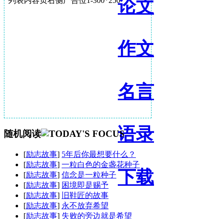
论文
列表内容页右侧广告位1-300*250
作文
名言
语录
随机阅读
[
励志故事
]
5年后你最想要什么？
[
励志故事
]
一粒白色的金盏花种子
下载
[
励志故事
]
信念是一粒种子
[
励志故事
]
困境即是赐予
[
励志故事
]
旧鞋匠的故事
[
励志故事
]
永不放弃希望
[
励志故事
]
失败的旁边就是希望