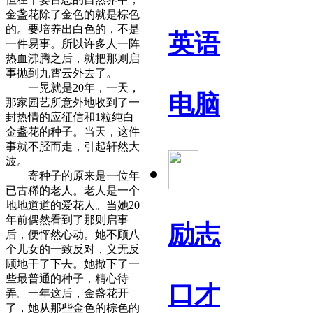
金盏花除了金色的就是棕色
的。要培养出白色的，不是
英语
一件易事。所以许多人一阵
热血沸腾之后，就把那则启
事抛到九霄云外去了。
一晃就是20年，一天，
电脑
那家园艺所意外地收到了一
封热情的应征信和1粒纯白
金盏花的种子。当天，这件
事就不胫而走，引起轩然大
波。
寄种子的原来是一位年
已古稀的老人。老人是一个
地地道道的爱花人。当她20
年前偶然看到了那则启事
励志
后，便怦然心动。她不顾八
个儿女的一致反对，义无反
顾地干了下去。她撒下了一
些最普通的种子，精心待
口才
弄。一年这后，金盏花开
了，她从那些金色的棕色的