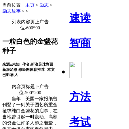
当前位置：
主页
>
励志
>
励志故事
> >
速读
列表内容页上广告
位-600*90
智商
一粒白色的金盏花
种子
来源::未知 | 作者:新浪足球彩票_
新浪足彩-彩经网体育推荐 | 本文
已影响
人
内容页标题下广告
位-500*200
方法
当年，美国一家报纸曾
刊登了一则关于园艺所重金
征求纯白金盏花的启事，在
当地曾引起一时轰动。高额
考试
的资金让许多人趋之若鹜，
但在千姿百态的自然界中，