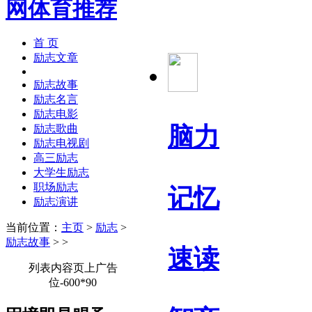
首 页
励志文章
励志故事
励志名言
励志电影
脑力
励志歌曲
励志电视剧
高三励志
大学生励志
职场励志
记忆
励志演讲
当前位置：
主页
>
励志
>
励志故事
> >
速读
列表内容页上广告
位-600*90