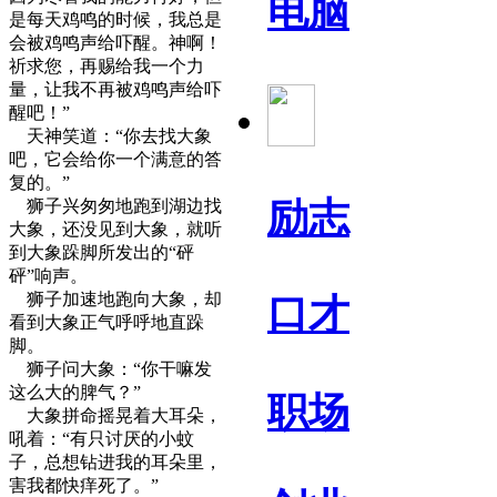
电脑
是每天鸡鸣的时候，我总是
会被鸡鸣声给吓醒。神啊！
祈求您，再赐给我一个力
量，让我不再被鸡鸣声给吓
醒吧！”
天神笑道：“你去找大象
吧，它会给你一个满意的答
复的。”
励志
狮子兴匆匆地跑到湖边找
大象，还没见到大象，就听
到大象跺脚所发出的“砰
砰”响声。
狮子加速地跑向大象，却
口才
看到大象正气呼呼地直跺
脚。
狮子问大象：“你干嘛发
这么大的脾气？”
职场
大象拼命摇晃着大耳朵，
吼着：“有只讨厌的小蚊
子，总想钻进我的耳朵里，
害我都快痒死了。”