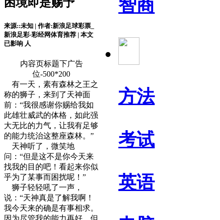
智商
困境即是赐予
来源::未知 | 作者:新浪足球彩票_
新浪足彩-彩经网体育推荐 | 本文
已影响
人
内容页标题下广告
位-500*200
有一天，素有森林之王之
方法
称的狮子，来到了天神面
前：“我很感谢你赐给我如
此雄壮威武的体格，如此强
大无比的力气，让我有足够
考试
的能力统治这整座森林。”
天神听了，微笑地
问：“但是这不是你今天来
找我的目的吧！看起来你似
英语
乎为了某事而困扰呢！”
狮子轻轻吼了一声，
说：“天神真是了解我啊！
我今天来的确是有事相求。
因为尽管我的能力再好，但