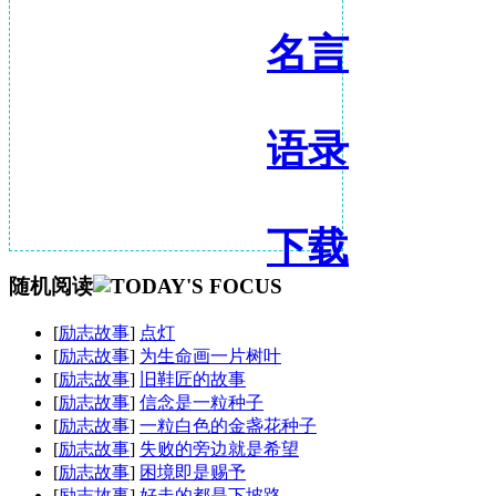
名言
语录
下载
随机阅读
[
励志故事
]
点灯
[
励志故事
]
为生命画一片树叶
[
励志故事
]
旧鞋匠的故事
[
励志故事
]
信念是一粒种子
[
励志故事
]
一粒白色的金盏花种子
[
励志故事
]
失败的旁边就是希望
[
励志故事
]
困境即是赐予
[
励志故事
]
好走的都是下坡路