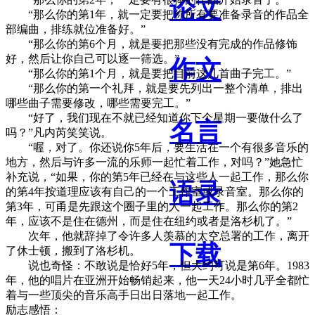
论文
“那么你的第1年，就一定要把你所有要准备录音的作品全
部编曲，排练就位准备好。”
“那么你的第6个月，就是要把那些没有完成的作品修饰
好，然后让你自己可以逐一筛选。”
作文
“那么你的第1个月，就是要把目前这几首曲子完工。”
“那么你的第一个礼拜，就是要先列出一整个清单，排出
哪些曲子需要修改，哪些需要完工。”
“好了，我们现在不就已经知道你下个星期一要做什么了
名言
吗？”凡内芮笑笑说。
“喔，对了。你还说你5年后，要生活在一个有很多音乐的
地方，然后与许多一流的乐师一起忙着工作，对吗？”她急忙
补充说，“如果，你的第5年已经在与这些人一起工作，那么你
语录
的第4年按道理应该有自己的一个工作室或录音室。那么你的
第3年，可甬是先跟这个圈子里的人一起工作。那么你的第2
年，应该不是住在德州，而是住在纽约或者是洛杉机了。”
次年，他就辞掉了令许多人羡慕的太空总署的工作，离开
下载
了休士顿，搬到了洛杉机。
说也奇怪：不敢说是恰好5年，但大约可说是第6年。1983
年，他的唱片在亚洲开始畅销起来，他一天24小时几乎全都忙
着与一些顶尖的音乐高手日出日落地一起工作。
励志感悟：