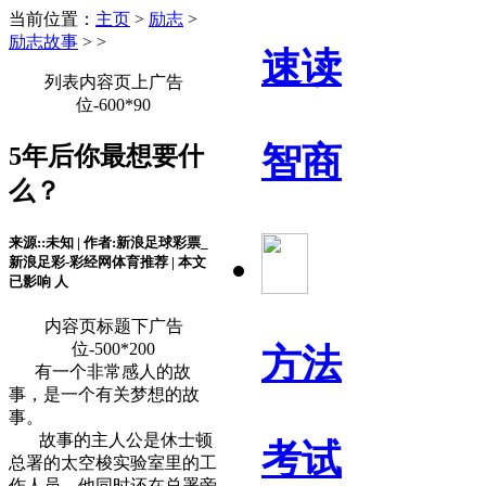
当前位置：
主页
>
励志
>
励志故事
> >
速读
列表内容页上广告
位-600*90
智商
5年后你最想要什
么？
来源::未知 | 作者:新浪足球彩票_
新浪足彩-彩经网体育推荐 | 本文
已影响
人
内容页标题下广告
位-500*200
方法
有一个非常感人的故
事，是一个有关梦想的故
事。
故事的主人公是休士顿
考试
总署的太空梭实验室里的工
作人员，他同时还在总署旁