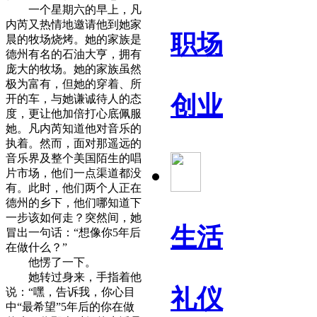
一个星期六的早上，凡
内芮又热情地邀请他到她家
职场
晨的牧场烧烤。她的家族是
德州有名的石油大亨，拥有
庞大的牧场。她的家族虽然
极为富有，但她的穿着、所
创业
开的车，与她谦诚待人的态
度，更让他加倍打心底佩服
她。凡内芮知道他对音乐的
执着。然而，面对那遥远的
音乐界及整个美国陌生的唱
片市场，他们一点渠道都没
有。此时，他们两个人正在
德州的乡下，他们哪知道下
一步该如何走？突然间，她
生活
冒出一句话：“想像你5年后
在做什么？”
他愣了一下。
她转过身来，手指着他
礼仪
说：“嘿，告诉我，你心目
中“最希望”5年后的你在做