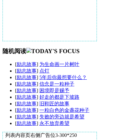
随机阅读
[
励志故事
]
为生命画一片树叶
[
励志故事
]
点灯
[
励志故事
]
5年后你最想要什么？
[
励志故事
]
信念是一粒种子
[
励志故事
]
困境即是赐予
[
励志故事
]
好走的都是下坡路
[
励志故事
]
旧鞋匠的故事
[
励志故事
]
一粒白色的金盏花种子
[
励志故事
]
失败的旁边就是希望
[
励志故事
]
永不放弃希望
列表内容页右侧广告位3-300*250