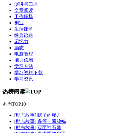
演讲与口才
文章阅读
工作职场
创业
生活课堂
经典语录
记忆力
励志
电脑教程
脑力倍增
学习方法
学习资料下载
学习资讯
热榜阅读
本周TOP10
[
励志故事
]
瞎子的秘方
[
励志故事
]
多等一遍鸡鸣
[
励志故事
]
双面神石雕