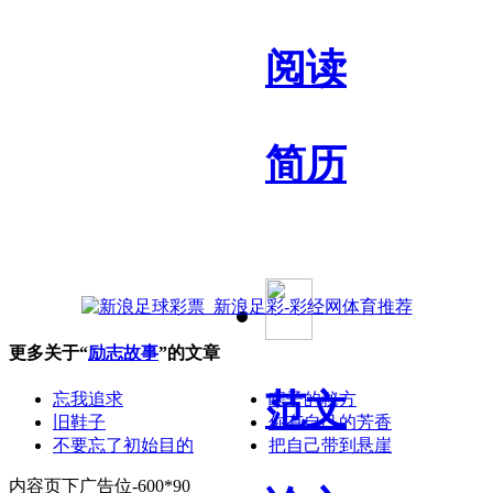
阅读
简历
更多关于“
励志故事
”的文章
范文
忘我追求
瞎子的秘方
旧鞋子
你有自己的芳香
不要忘了初始目的
把自己带到悬崖
内容页下广告位-600*90