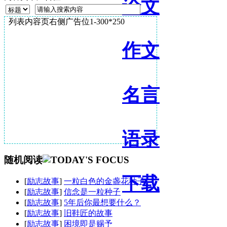
论文
列表内容页右侧广告位1-300*250
作文
名言
语录
随机阅读
下载
[
励志故事
]
一粒白色的金盏花种子
[
励志故事
]
信念是一粒种子
[
励志故事
]
5年后你最想要什么？
[
励志故事
]
旧鞋匠的故事
[
励志故事
]
困境即是赐予