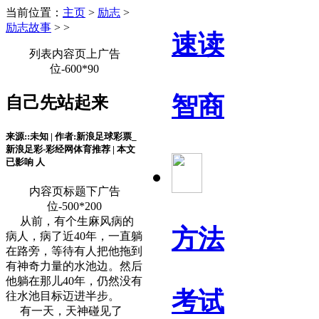
当前位置：
主页
>
励志
>
励志故事
> >
速读
列表内容页上广告
位-600*90
智商
自己先站起来
来源::未知 | 作者:新浪足球彩票_
新浪足彩-彩经网体育推荐 | 本文
已影响
人
内容页标题下广告
位-500*200
从前，有个生麻风病的
方法
病人，病了近40年，一直躺
在路旁，等待有人把他拖到
有神奇力量的水池边。然后
他躺在那儿40年，仍然没有
考试
往水池目标迈进半步。
有一天，天神碰见了