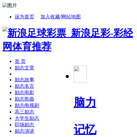
设为首页
加入收藏
/
网站地图
首 页
励志文章
励志故事
励志名言
励志电影
脑力
励志歌曲
励志电视剧
高三励志
大学生励志
职场励志
记忆
励志演讲